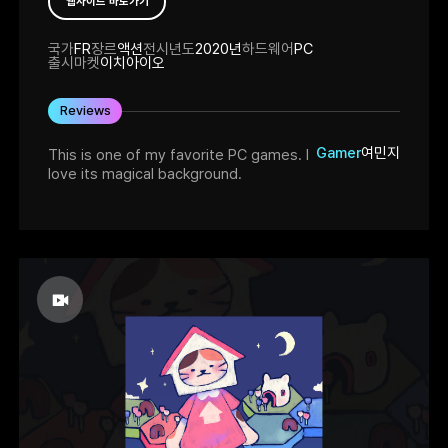
웹사이트 바로가기
국가
FR
장르
액션
전시년도
2020년
하드웨어
PC
출시마켓
이치아이오
Reviews
Gamer
여민지
This is one of my favorite PC games. I
love its magical background.