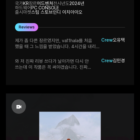
국가
KR
장르
어드벤쳐
전시년도
2024년
하드웨어
PC CONSOLE
출시마켓
스팀 스토브인디 이치아이오
Reviews
Crew
오유택
제가 좀 다른 장르였지만, va11hala를 처음
했을 때 그 느낌을 받았습니다. 4시간을 내리
달렸네요. 등장인물 간의 만담도 좋고, 스토리
진행 방식, 수사물의 꽃인 증거 수집 및 사건
Crew
김민경
와 저 진짜 리뷰 쓰다가 날아가면 다시 안
추리, 2D 아트, 사운드까지 흠잡을 곳 없이
쓰는데 이 작품은 꼭 써야겠습니다. 진짜
재미있게 즐겼습니다. 그중에서도 특히 저장
재밌어요. 지금 당장 떠오르는 건 셧 업 앤
방식이 마음에 들었습니다. 보통은 저장 리스트
테이크 마이 머니 짤을 이 후기에 꼭 첨부하고
창 하나 띄우고 끝인데, 운치있게 창문에서
싶다는 생각 뿐입니다. 제가 두 시간 전쯤에
전자담배 피는 배경으로 넘어가고, 거기서 저장
플레이를 시작했는데 중간 중간 바보같이
리스트 색깔에 맞춰서 담배를 피는, 사소할 수
막혔음에도 포기는 커녕 결국 데모버전
있지만 주인공의 배경과 사이버펑크 세계를 잘
엔딩까지 보고 말았어요. 프레임 드롭이라는 게
아우러내어 여러모로 고심한 점이 많이
존재하지 않는 세계관에서 온 것 마냥 조금의
느껴지는 세이브 화면이였습니다. 약간
부자연스러움도 없는 무빙과 단 하나의 요소도
아쉬웠던 부분은, 등장 인물들의 live 2D 사용
겹침을 허락하지 않는 특색 가득하고 성격
시 특정 행동을 할 때, 동일한 행동이 조금 자주
확실한 캐릭터들. 온갖 매력적인 배경을 다
반복되던 점이였네요. 정식 출시가 기대되는
섞어놓고 거기에 판타지와 사이버펑크를
게임입니다!
끼얹은 듯한 세계관, 그리고 무엇보다 에이 이건