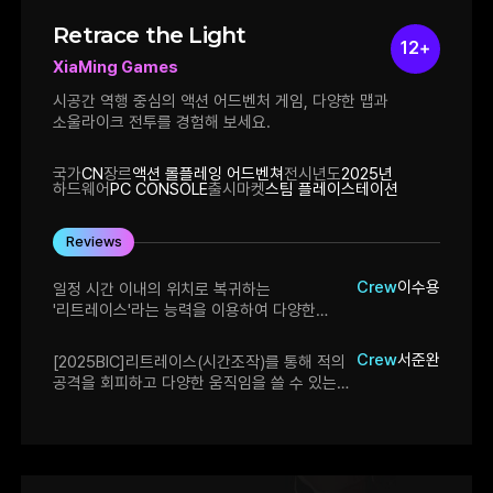
Retrace the Light
12+
XiaMing Games
시공간 역행 중심의 액션 어드벤처 게임, 다양한 맵과
소울라이크 전투를 경험해 보세요.
국가
CN
장르
액션 롤플레잉 어드벤쳐
전시년도
2025년
하드웨어
PC CONSOLE
출시마켓
스팀 플레이스테이션
Reviews
Crew
이수용
일정 시간 이내의 위치로 복귀하는
'리트레이스'라는 능력을 이용하여 다양한
퍼즐과 전투를 수행하는 액션 게임입니다.
단순히 적의 배후로 복귀하여 급습하는게
Crew
서준완
[2025BIC]리트레이스(시간조작)를 통해 적의
액션이 전부가 아닌 다른 '이그제큐터'의 능력을
공격을 회피하고 다양한 움직임을 쓸 수 있는
받아 퍼즐 등 기믹을 수행하는 재미가 있습니다.
탑다운 액션어드벤쳐 게임. 플레이어는 기억을
하지만 최근 나오는 중국 게임들이 약간
잃은 집행자로 다시 처음부터 일을 배우면서
고유명사를 남발하기 때문인지 스토리가 썩
이야기가 시작됨. 난이도는 레트레이스를
직관적으로 다가오진 않아 좀 아쉽습니다.
얼마나 익숙하게 쓰느냐에 따라, 손이 얼마나
빠르냐에 따라 달라진다. 손이 빠르다고