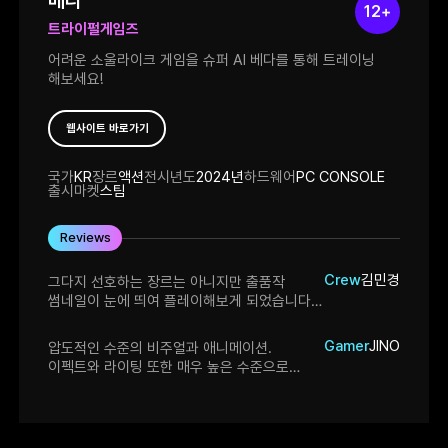
12+
트라이펄게임즈
어려운 소울라이크 게임을 슈퍼 AI 베다를 통해 트레이닝
해보세요!
웹사이트 바로가기
국가
KR
장르
액션
전시년도
2024년
하드웨어
PC CONSOLE
출시마켓
스팀
Reviews
Crew
김민경
그다지 선호하는 장르는 아니지만 출품작
썸네일이 눈에 띄여 플레이해보게 되었습니다.
진영을 가릴 것 없이 비주얼 만큼은 극상입니다.
특히 캐릭터의 착장을 전체적으로 화이트톤에
Gamer
JINO
압도적인 수준의 비주얼과 애니메이션.
포인트만 준게 정말 깔끔해보여 좋았습니다.
이펙트와 라이팅 또한 매우 높은 수준으로
다만 전체적으로 이것 저것 걸친 게 많아서인지
구현되어 있습니다. 아직 데모에선 무기
캐릭터의 움직임이 적에 비해 조금 무거워
2종밖에 공개되지 않았지만, SF 스타일의
보인다는 느낌을 받았습니다. 투척 등을 하지
다양한 무기들과 방어구들이 있는 것 같아서
않는 근접 전투인데 반해 무기가 너무 길어서
기대됩니다! 소울라이크 게임들을 잘 못하는