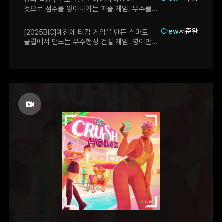
것으로 점수를 쌓아나가는 퍼즐 게임. 우주를
재건하는 세계관이라 아기자기한 아트
속에서도 가벼우면서도 진지한 주제로
Crew
서준완
[2025BIC]예전에 티컵 게임을 만든 스마토
시작한다. 정식판에는 NPC 호감도 기능도
클럽에서 만드는 우주행성 건설 게임. 영어만
있다고 하니 앞으로의 스토리가 어떻게 될지
알면 누구나 할 수 있는 난이도에 귀여운
기대된다.
캐릭터들이 잔뜩 나온다. 단 가볍게 즐기기는
쉬워도 고득점을 위해서는 고민좀 해야함. 픽셀
(도트)과 3D의 조화가 어우러져서 남/여
할거없이 호감가는 디자인을 보여줌.. 가격은
적당하며, 제발 부탁이니 이번에는 한글화좀
해주세요.