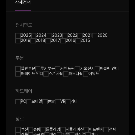
상세검색
전시연도
2025
2024
2023
2022
2021
2020
2019
2018
2017
2016
2015
부문
일반부문
루키부문
커넥트픽
기술전시
퍼블릭 인디
퍼레이드 인디
스폰서쉽
파트너쉽
어워드
하드웨어
PC
모바일
콘솔
VR
기타
장르
액션
슈팅
롤플레잉
시뮬레이션
어드벤처
전략
리듬
스포츠
대전
퍼즐
캐쥬얼
기타