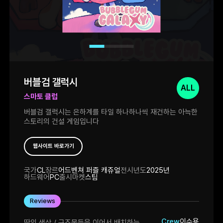
버블검 갤럭시
ALL
스마토 클럽
버블검 갤럭시는 은하계를 타일 하나하나씩 재건하는 아늑한
스토리의 건설 게임입니다
웹사이트 바로가기
국가
CL
장르
어드벤쳐 퍼즐 캐쥬얼
전시년도
2025년
하드웨어
PC
출시마켓
스팀
Reviews
Crew
이수용
땅의 색상 / 구조물들을 이어서 배치하는