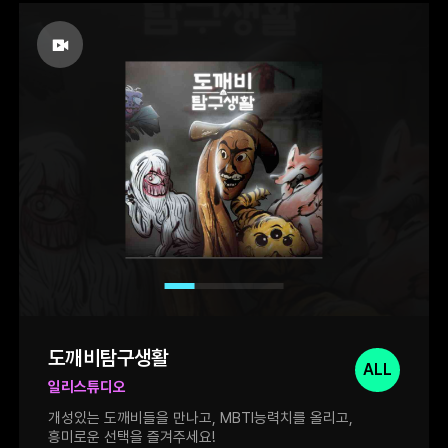
초반에는 거리감을 잡기가 조금 어려웠네요.
편인데 전투 난이도가 많이 어렵게 느껴지지
그렇지만 확실히 하면 할 수록 아 이게 이런
않아서 좋았습니다. 패링이 가능한 공격과 패턴,
느낌이구나 하는 확실한 체감이 있어서
전조 등이 명확한 편이라 조금만 연습하면
입문작으로는 아주 좋은 것 같습니다.
기분좋게 클리어할 수 있을 것 같습니다. 좁은
공간에서는 벽에 닿으면 무기가 튕기는 현상이
발생하기 때문에 상황에 맞는 무기를
사용해야하는 점도 좋았습니다.
도깨비탐구생활
ALL
일리스튜디오
개성있는 도깨비들을 만나고, MBTI능력치를 올리고,
흥미로운 선택을 즐겨주세요!