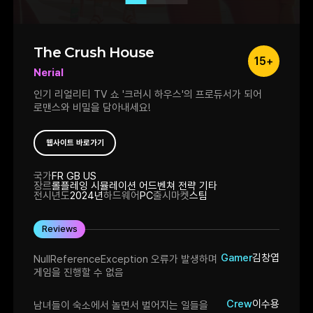
The Crush House
15+
Nerial
인기 리얼리티 TV 쇼 '크러시 하우스'의 프로듀서가 되어
로맨스와 비밀을 담아내세요!
웹사이트 바로가기
국가
FR GB US
장르
롤플레잉 시뮬레이션 어드벤쳐 전략 기타
전시년도
2024년
하드웨어
PC
출시마켓
스팀
Reviews
Gamer
김창엽
NullReferenceException 오류가 발생하며
게임을 진행할 수 없음
Crew
이수용
남녀들이 숙소에서 놀면서 벌어지는 일들을