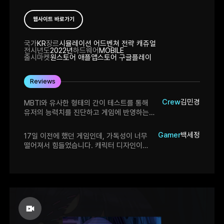
웹사이트 바로가기
국가
KR
장르
시뮬레이션 어드벤쳐 전략 캐쥬얼
전시년도
2022년
하드웨어
MOBILE
출시마켓
원스토어 애플앱스토어 구글플레이
Reviews
Crew
김민경
MBTI와 유사한 형태의 간이 테스트를 통해
유저의 능력치를 진단하고 게임에 반영하는
방식이 특이한 작품입니다. 텍스트
로그라이크를 표방하는 작품인만큼 줄글이
Gamer
백세정
17일 이전에 했던 게임인데, 가독성이 너무
굉장히 많이 나옵니다. 전체적으로 전래동화와
떨어져서 힘들었습니다. 캐릭터 디자인이
학원물이 뒤섞인 분위기인데 서술이 길어지다
마음에 들었으나, UI도 좀 고쳐야 겠다고
보니 글자 크기가 작고 간혹 등장하는
생각했습니다. TRPG 게임이 생각 났지만
이미지들이 너무 작아서 실눈을 뜨고 보거나
진행이 어려웠습니다. 캐릭터 스토리 자체는
아예 처음부터 디스플레이 자체가 큰 기기에서
재미있었습니다.
실행할 필요가 있습니다. 캐릭터 자체의
디자인은 기대했던 것보다 더 디테일해서
마음에 들었습니다. 맥락과 동떨어진 밈이
느닷없이 답변으로 등장하는 부분은 다소