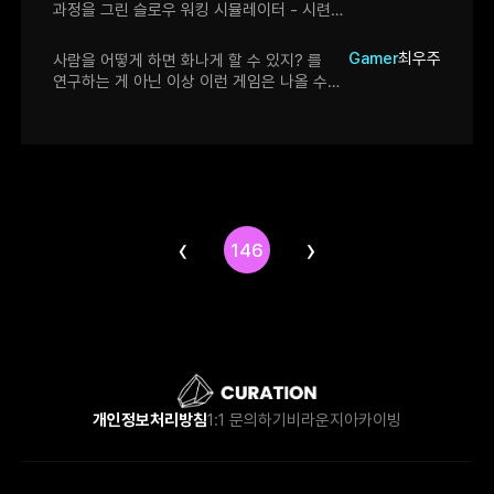
과정을 그린 슬로우 워킹 시뮬레이터 - 시련
요소와 내러티브를 통해 주인공과 함께
성장하는 경험을 제공해 흥미로웠음 -
Gamer
최우주
사람을 어떻게 하면 화나게 할 수 있지? 를
우스꽝스럽고 재밌는 이동 덕분에 몰입이
연구하는 게 아닌 이상 이런 게임은 나올 수가
쉽고, 조작감을 익히며 성장하는 재미가 있음
없습니다. 개인적으로 이런 류 게임들이
나오는 걸 반기면서도 반기지 못 하고
있는데... 그래도 게임이 다양해지는 건 좋으니
앞으로도 화이팅입니다...
‹
›
146
개인정보처리방침
1:1 문의하기
비라운지
아카이빙