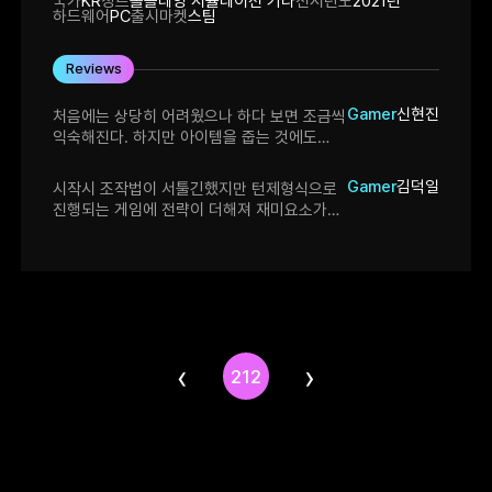
국가
KR
장르
롤플레잉 시뮬레이션 기타
전시년도
2021년
하드웨어
PC
출시마켓
스팀
Reviews
Gamer
신현진
처음에는 상당히 어려웠으나 하다 보면 조금씩
익숙해진다. 하지만 아이템을 줍는 것에도
행동력을 소모 하는 것은 좀 너무 어렵게 짜인
것이 아닌가 생각된다.
Gamer
김덕일
시작시 조작법이 서툴긴했지만 턴제형식으로
진행되는 게임에 전략이 더해져 재미요소가
많았습니다. 추가로 스토리가 더해진다면 더
흥미로운 도트게임이 될거가같습니다.
‹
›
212