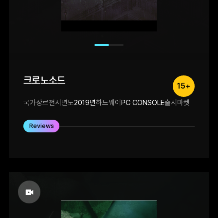
크로노소드
15+
국가
장르
전시년도
2019년
하드웨어
PC CONSOLE
출시마켓
Reviews