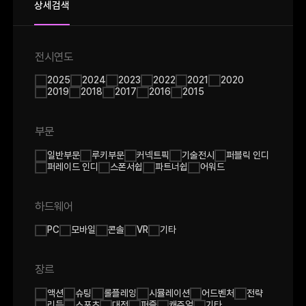
상세검색
전시연도
2025
2024
2023
2022
2021
2020
2019
2018
2017
2016
2015
부문
일반부문
루키부문
커넥트픽
기술전시
퍼블릭 인디
퍼레이드 인디
스폰서쉽
파트너쉽
어워드
하드웨어
PC
모바일
콘솔
VR
기타
장르
액션
슈팅
롤플레잉
시뮬레이션
어드벤처
전략
리듬
스포츠
대전
퍼즐
캐쥬얼
기타