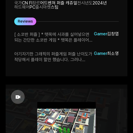
국가
CN FI
장르
어드벤쳐 퍼즐 캐쥬얼
전시년도
2024년
하드웨어
PC
출시마켓
스팀
Reviews
Gamer
김창엽
[ 소코반 퍼즐 ] * 뗏목에 사과를 실어넣으면
되는 간단한 소코반 게임 * 뗏목은 플레이어가
이동 수단으로도 활용할 수 있어 퍼즐에
깊이를 더 함 * 현재 스테이지 클리어 후
Gamer
최소영
아기자기한 그래픽의 퍼즐게임 퍼즐 난이도가
필드로 돌아오면 이동할 수 없는 버그가 있어
적당해서 플레이 할만 했습니다. 그러나
게임 진행이 안됨
특색있는 퍼즐게임이 아니라는 점에서
아쉬웠습니다.