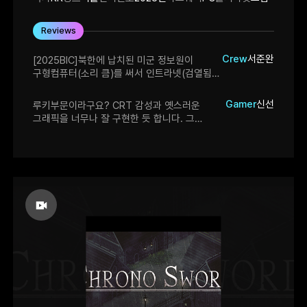
Reviews
Crew
서준완
[2025BIC]북한에 납치된 미군 정보원이
구형컴퓨터(소리 큼)를 써서 인트라넷(검열됨)
을 검색해서 정보를 밝히고 최종적으로 미국
대사관에 연락하여 "살아서" 탈출해야 되는
Gamer
신선
루키부문이라구요? CRT 감성과 옛스러운
게임. 컴퓨터가 워낙 느린데다가 소음도 심해서
그래픽을 너무나 잘 구현한 듯 합니다. 그
주변의 경비가 눈치채서 확인하러 옴. 이때
감성에서 익숙한 공포가 흘러나오고, 게임의
들키면 사살(게임오버)됨. 게임컨셉은 좋으나
진행을 느리게 하여 소리에 대한 긴장감을 더욱
너무 느려서 호불호는 갈린다. 가격은 아직
쫄깃하게 만들어줍니다.
미정.