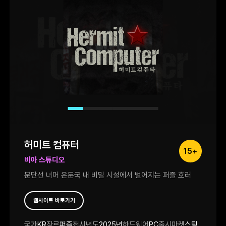
허미트 컴퓨터
15+
비아 스튜디오
분단선 너머 은둔국 내 비밀 시설에서 벌어지는 퍼즐 호러
웹사이트 바로가기
국가
KR
장르
퍼즐
전시년도
2025년
하드웨어
PC
출시마켓
스팀