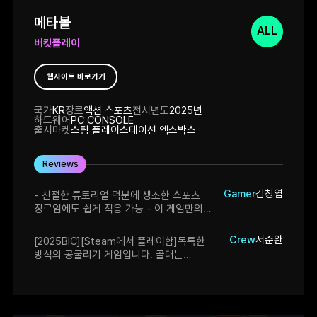
메타볼
ALL
버킷플레이
웹사이트 바로가기
국가
KR
장르
액션 스포츠
전시년도
2025년
하드웨어
PC CONSOLE
출시마켓
스팀 플레이스테이션 엑스박스
Reviews
Gamer
김창엽
- 친절한 튜토리얼 덕분에 생소한 스포츠
장르임에도 쉽게 적응 가능 - 이 게임만의
다양한 액션으로 전술과 전략의 폭이 넓어
몰입감을 높임 - 농구와 보드의 조합이
Crew
서준완
[2025BIC][Steam에서 플레이함]독특한
신선하고, 단순한 동작이 활용에 따라 깊이를
방식의 공굴리기 게임입니다. 골대는
가짐
농구골대처럼 생겼는데 이거 농구는 아님.
게임조작이 상당히 어렵고 순발력이 필요한
팀플레이 게임으로 경기에서 승리하거나 혹은
인앱결제를 통해 얻은 재화를 바탕으로 스킨