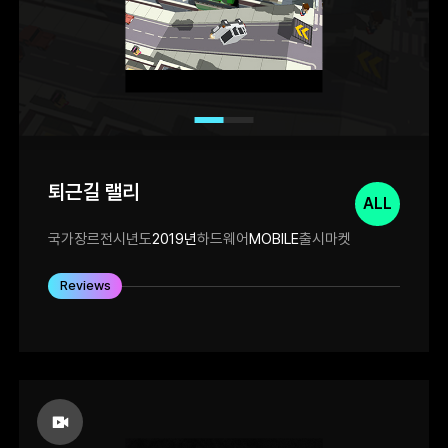
퇴근길 랠리
ALL
국가
장르
전시년도
2019년
하드웨어
MOBILE
출시마켓
Reviews