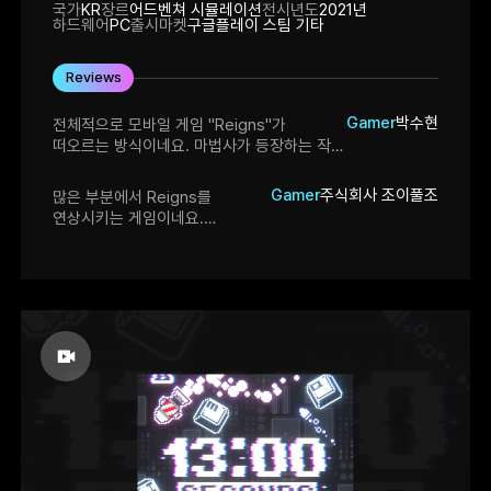
국가
KR
장르
어드벤쳐 시뮬레이션
전시년도
2021년
하드웨어
PC
출시마켓
구글플레이 스팀 기타
Reviews
Gamer
박수현
전체적으로 모바일 게임 "Reigns"가
떠오르는 방식이네요. 마법사가 등장하는 작중
배경, 정부가 압박하는 언론사라는 배경에
칙칙한 일러스트와 몽환적인 메인 OST가
Gamer
주식회사 조이풀조
많은 부분에서 Reigns를
정말 잘 어울립니다!! LOG 다시보기 기능이
연상시키는 게임이네요.
추가된다면 좋을 것 같아요.
아트워크가 매우 인상깊었습니다.