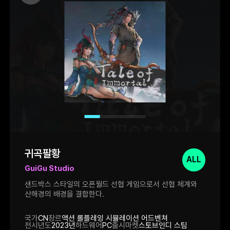
귀곡팔황
ALL
GuiGu Studio
샌드박스 스타일의 오픈월드 선협 게임으로서 선협 체계와
산해경의 배경을 결합한다.
국가
CN
장르
액션 롤플레잉 시뮬레이션 어드벤쳐
전시년도
2023년
하드웨어
PC
출시마켓
스토브인디 스팀