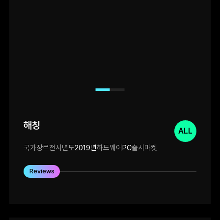
해칭
ALL
국가
장르
전시년도
2019년
하드웨어
PC
출시마켓
Reviews