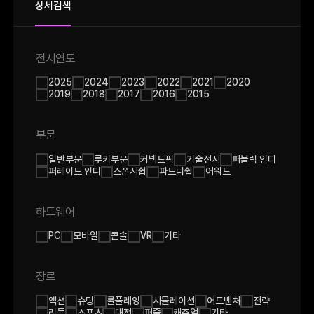
상세검색
전시연도
2025
2024
2023
2022
2021
2020
2019
2018
2017
2016
2015
부문
일반부문
루키부문
커넥트픽
기술전시
퍼블릭 인디
퍼레이드 인디
스폰서쉽
파트너쉽
어워드
하드웨어
PC
모바일
콘솔
VR
기타
장르
액션
슈팅
롤플레잉
시뮬레이션
어드벤처
전략
리듬
스포츠
대전
퍼즐
캐쥬얼
기타