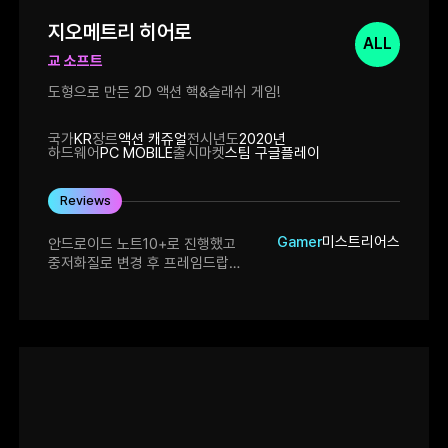
지오메트리 히어로
ALL
교 소프트
도형으로 만든 2D 액션 핵&슬래쉬 게임!
국가
KR
장르
액션 캐쥬얼
전시년도
2020년
하드웨어
PC MOBILE
출시마켓
스팀 구글플레이
Reviews
Gamer
미스트리어스
안드로이드 노트10+로 진행했고
중저화질로 변경 후 프레임드랍
없었습니다. 게임이 간단하면서 액션성
또한 충분히 있다고 생각합니다.
개발자분도 질의응답 잘해주셨습니다.
D패드 편의성 개선 검토 해주신다
하셨으니 추후에 된다면 좋을 거
같습니다. 5점 드리고 가요