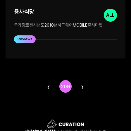
용사식당
ALL
국가
장르
전시년도
2018년
하드웨어
MOBILE
출시마켓
Reviews
‹
›
209