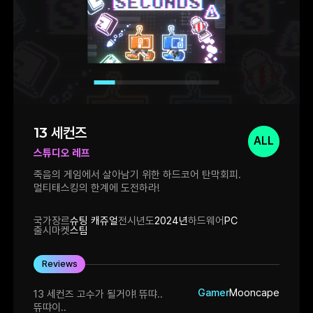
13 세컨즈
ALL
스튜디오 레프
죽음의 게임에서 살아남기 위한 하드코어 탄막회피.
멀티태스킹의 한계에 도전하라!
국가
장르
슈팅 캐쥬얼
전시년도
2024년
하드웨어
PC
출시마켓
스팀
Reviews
Gamer
Mooncape
13 세컨즈 고수가 될거야! 뜌땨..
뜌땨이..