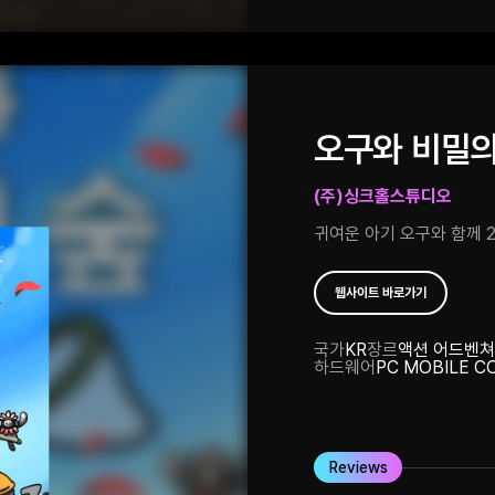
오구와 비밀의
(주)싱크홀스튜디오
귀여운 아기 오구와 함께 
웹사이트 바로가기
국가
KR
장르
액션 어드벤쳐
하드웨어
PC MOBILE C
Reviews