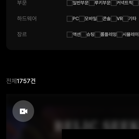
부문
일반부문
루키부문
커넥트픽
하드웨어
PC
모바일
콘솔
VR
기타
장르
액션
슈팅
롤플레잉
시뮬레이
전체
1757건