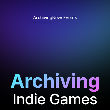
Archiving
News
Events
Archiving
Indie Games