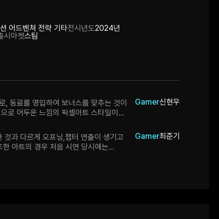
션 어드벤쳐 전략 기타
전시년도
2024년
출시마켓
스팀
Gamer
신현우
로, 동료를 영입하여 보너스를 맞추는 것이
적으로 어두운 느낌의 픽셀아트 스타일이
 있습니다. 게임 전반에 걸쳐 타격감이 좋고,
재미가 있습니다.
Gamer
최준기
이한 것과 다르게 오프닝,챕터 연출이 생기고
또한 아트의 경우 처음 시연 당시에는
임의 분위기가 어두워
 보일 수
빌딩
 방식을 섞은 것으로 기존에는 자리
 대로 플레이가 가능했지만 현재는 자리
 게임을 운영 가능해졌다. 맵은 원래
럼 단순 화살표 이동 방식 이였지만 현재는 화살표가