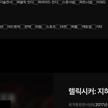
기술전시
퍼블릭 인디
퍼레이드 인디
스폰서쉽
파트너쉽
어워드
션
어드벤처
전략
리듬
스포츠
대전
퍼즐
캐쥬얼
기타
렐릭시커: 지
국가
장르
전시년도
2017년