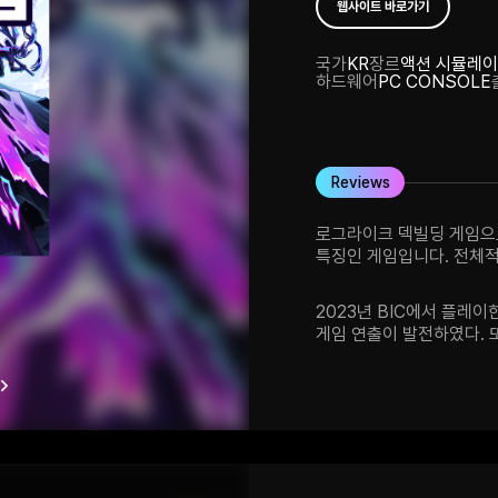
웹사이트 바로가기
국가
KR
장르
액션 시뮬레이
하드웨어
PC CONSOLE
Reviews
로그라이크 덱빌딩 게임으
특징인 게임입니다. 전체
게임의 분위기를 잘 살리고
카드를 연달아 사용하는 
2023년 BIC에서 플레
게임 연출이 발전하였다. 
아기자기했던 SD 도트 캐릭터였지만 현재는 게
지면서 아트 또한 어두워지고 캐릭터 아트가 역동적인 연출을
있도록 업그레이드 되었다. 게임 플레이는 기본적으로 덱 
로크라이크게임에 다키스트 던전의
교체가 없이 사전에 배치한
교체가 생기며 더욱 전략적으로
Slay the Spire 처