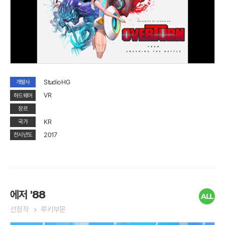
Studio HG
개발사
VR
하드웨어
장르
KR
국가
2017
전시년도
에저 '88
ALL
선정작
루키부문