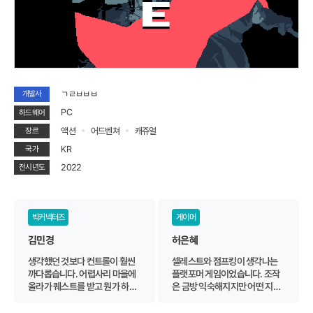
ㄱㄹㅂㅂㅂ
개발사
PC
하드웨어
액션
어드벤쳐
캐쥬얼
장르
KR
국가
2022
전시년도
빅커넥터즈
게이머
김민경
허은혜
생각했던 것보다 컨트롤이 훨씬
셀레스트와 점프킹이 생각나는
까다롭습니다. 어렵사리 마을에
플랫포머 게임이었습니다. 조작
올라가 퀘스트를 받고 뭔가 하려
은 금방 익숙해지지만 어떤 지형
고 할 때마다 컨트롤이 발목을 잡
이 기다리고 있을지 모르는 상태
네요. 상하좌우 키와 스페이스를
에서 점프하며 떨어지기를 반복