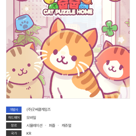
(주)굿써클게임즈
개발사
모바일
하드웨어
시뮬레이션
퍼즐
캐쥬얼
장르
KR
국가