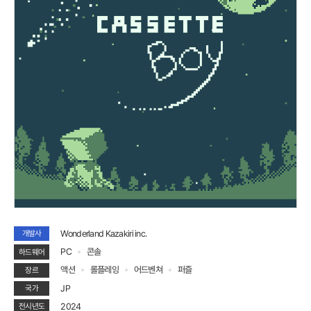
Wonderland Kazakiri inc.
개발사
PC
콘솔
하드웨어
액션
롤플레잉
어드벤쳐
퍼즐
장르
JP
국가
2024
전시년도