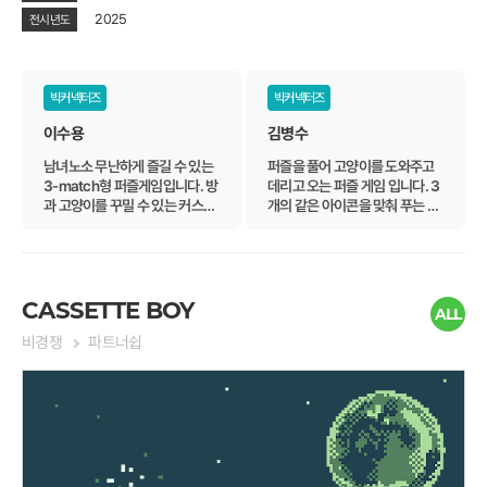
2025
전시년도
빅커넥터즈
빅커넥터즈
이수용
김병수
남녀노소 무난하게 즐길 수 있는
퍼즐을 풀어 고양이를 도와주고
3-match형 퍼즐게임입니다. 방
데리고 오는 퍼즐 게임 입니다. 3
과 고양이를 꾸밀 수 있는 커스터
개의 같은 아이콘을 맞춰 푸는 간
마이즈 기능이 상세하게 있어서
단한 퍼즐을 소재로 하며 길을 막
꾸미는 맛이 좋은 게임이네요.
고 있는 방해물을 부숴 고양이를
+퀘스트 달성하려면 대략 1시간
데리고 오는 것이 목표입니다. 귀
반 정도 걸립니다.
여운 소재와 캐주얼한 퍼즐, 맞췄
을 때나 아이템을 사용할 때의 타
CASSETTE BOY
ALL
격감 등 호불호 없는 무난한 게임
비경쟁
파트너쉽
입니다.