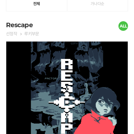
전체
가나다순
Rescape
ALL
선정작
루키부문