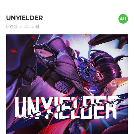
이용한 컨트롤이라는데 실제로
하게 되네요. 비밀 통로 같은 곳도
는 줌을 컨트롤하는데만 상하키
있고 아이템을 획득하며 진행해
를 사용하고 대부분의 이동은 스
가는 과정이 재미있었습니다. 다
UNYIELDER
ALL
페이스와 좌우 키를 적절히 사용
양한 기믹들과 이벤트?를 배치해
비경쟁
파트너쉽
한 점프를 활용해 진행됩니다. 곳
서 스트레스 받는 기분을 전환해
곳에 장애물이 있는데다 비스듬
주는 포인트가 자주 있었으면 좋
한 곳에서는 체감상 더 빨리 떨어
겠습니다.
지는 느낌이 들어서 서두르다보
니 영 엉뚱한 곳으로 뛰어가버리
는 캐릭터를 발견하기도 합니다.
이러한 게임 방식에 능숙하지 않
다보니 본격적인 스토리가 진행
되기도 전에 지치게 되네요. 그렇
지만 아래서 봤을 때는 벽이었던
것이 올라와보니 공간이 있고 아
이템이 숨겨져 있는 등 '기둥 뒤에
공간있어요!'를 연상케 하는 맵의
구성은 마음에 들었습니다.