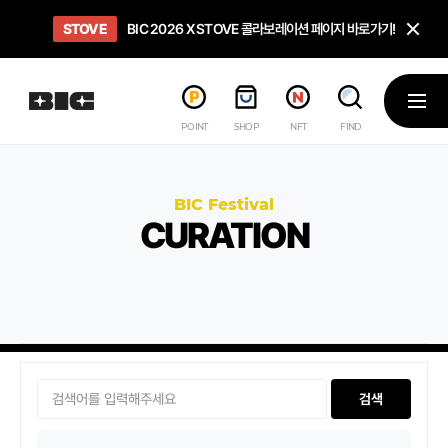
닫
STOVE
희망스튜디오
GO TO
GO TO
OPEN
BIC 2026 X STOVE 콜라보레이션 페이지 바로가기!
아이들에게 희망 버프 주고, 닌텐도 스위치2 받기!
인디게임 테스트 베드 '비라운지' 바로가기!
'인디게임 큐레이션' 페이지 바로가기!
BIC 2026 STEAM SALE PAGE
메뉴
POINT
SHOP
NFT
FIND
BIC Festival
CURATION
검색