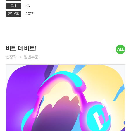
KR
국가
2017
전시년도
비트 더 비트!
ALL
선정작
일반부문