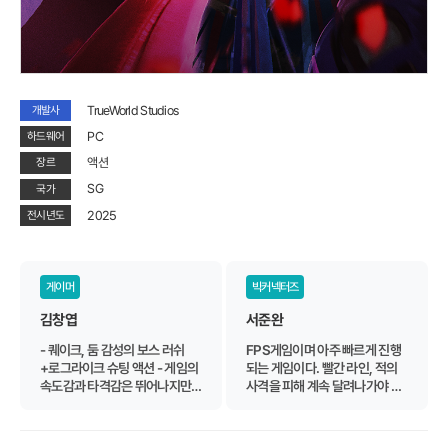
TrueWorld Studios
개발사
PC
하드웨어
액션
장르
SG
국가
2025
전시년도
게이머
빅커넥터즈
김창엽
서준완
- 퀘이크, 둠 감성의 보스 러쉬
FPS게임이며 아주 빠르게 진행
+로그라이크 슈팅 액션 - 게임의
되는 게임이다. 빨간 라인, 적의
속도감과 타격감은 뛰어나지만
사격을 피해 계속 달려나가야 함.
제어가 불안정해 아쉬움 - 화려한
빠른 순발력과 기억력이 필요. 이
그래픽 대비 액션에 대한 가시성
이상은 BIC행사장에 관리인분이
이 떨어져 불편함
안 계셔서(알바 말고) 모르겠음.