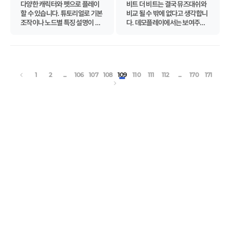
다양한 캐릭터와 펫으로 플레이
비트 더 비트는 결국 뮤즈대쉬와
할 수 있습니다. 튜토리얼로 기본
비교 될 수 밖에 없다고 생각합니
조작이나 노드별 특징 설명이 있
다. 데모플레이에서는 보여주는
었으면 좋겠습니다.
게 적어서 뮤즈대쉬와의 차이점
을 보여주지 못했다 라고 생각합
니다. 하지만 리듬게임이라는 장
르의 특성과 장르의 발전 방향에
서 바라본다면 비트 더 비트의 플
1
2
...
106
107
108
109
110
111
112
...
170
171
레이는 장르의 발전을 생각하는
게임이라고 생각이 듭니다. 캐릭
터성과 플레이 성에서 조금 더 개
선할 부분을 개선한다면 성공적
인 게임이 될 것 같습니다.