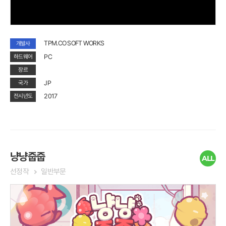
TPM.CO SOFT WORKS
개발사
PC
하드웨어
장르
JP
국가
2017
전시년도
냥냥줍줍
ALL
선정작
일반부문