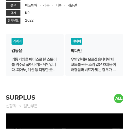
어드벤쳐
리듬
퍼즐
캐쥬얼
장르
KR
국가
2022
전시년도
게이머
게이머
김동윤
박다민
리듬 게임을 베이스로 한 스토리
우연인지는 모르겠습니다만 바
를 위주로 풀어나가는 게임입니
코드를 찍는 소리 같은 효과음이
다. 피아노, 계산 등 다양한 곳에
배경음과 비트가 맞는 경우가 있
리듬 게임이 어울리게 해놨습니
어서 닌텐도의 '리듬 세상'이 떠오
다. 아쉬운 점이 있다면 다양한 음
르긴 했습니다. 그냥 평범한 리듬
악이 있음에도 들을 수만 있고 리
게임인줄 알았는데 스토리 전개
듬 게임을 진행할 때는 선정할 수
도 있어서 다음 스토리가 궁금해
없다는 점이네요. 스토리와 BG
지네요.
SURPLUS
ALL
M 자체는 좋았다고 생각합니다.
선정작
일반부문
가장 큰 단점이라고 생각한다면
튜토리얼에서 "누구나 이정도 난
이도는 하겠지"라는 난이도나 낮
지는 않은 곡을 넣어놨다는 상당
히 주관적인 의견을 제시하고 싶