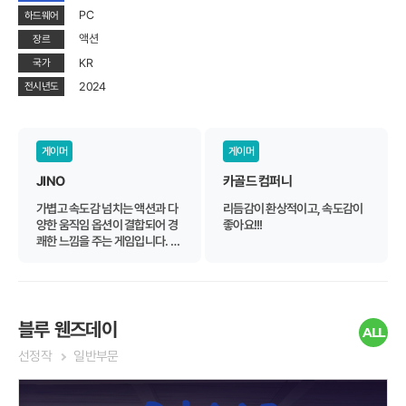
PC
하드웨어
액션
장르
KR
국가
2024
전시년도
게이머
게이머
JINO
카골드 컴퍼니
가볍고 속도감 넘치는 액션과 다
리듬감이 환상적이고, 속도감이
양한 움직임 옵션이 결합되어 경
좋아요!!!
쾌한 느낌을 주는 게임입니다. 깔
끔한 비주얼 스타일과 유쾌한 사
운드트랙이 게임의 활기찬 분위
기를 한층 더 끌어올려 주는 것 같
습니다. 첫 레벨만으로도 이 게임
이 얼마나 깊이 있는 도전과 재미
블루 웬즈데이
ALL
를 담고 있는지 느낄 수 있었고,
선정작
일반부문
앞으로의 업데이트가 더욱 기대
됩니다. 빠른 템포의 게임을 좋아
하는 분들에게 강력히 추천합니
다!