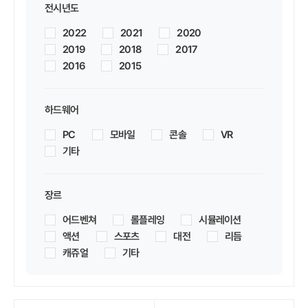
전시년도
2022
2021
2020
2019
2018
2017
2016
2015
하드웨어
PC
모바일
콘솔
VR
기타
장르
어드벤쳐
롤플레잉
시뮬레이션
액션
스포츠
대전
리듬
캐쥬얼
기타