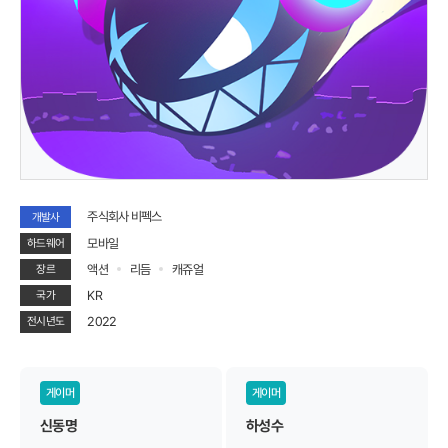
주식회사 비펙스
개발사
모바일
하드웨어
액션
리듬
캐쥬얼
장르
KR
국가
2022
전시년도
게이머
게이머
신동명
하성수