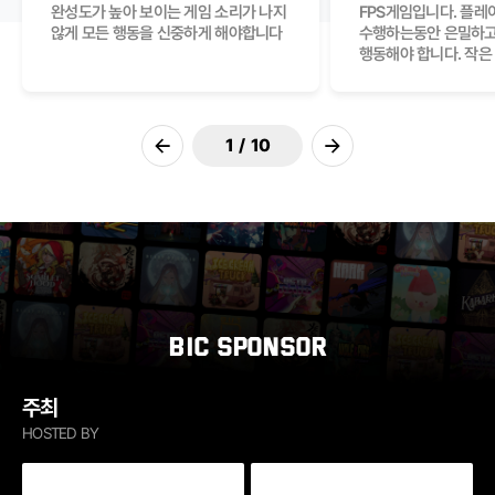
폴가이즈 형식의 비누게임으로,
완성도가 높아 보이는 게임 소리가 나지
게임이라 재밌게 플레이했습니다
등장하는 다양한 적들을 상대하고
[2026BIC]이 글 쓰는 현재
빌드를 바탕으로 적습니다. 팀파이트
파티기반 대전 게임. 비록
폴가이즈 형식의 비누게임으로,
완성도가 높아 보이는 게임 소리가 나지
[2026BIC]광고페이
FPS게임입니다. 플레
방식이지만, 대신 주
건파이어 리본이 생각
있습니다 궁쓰라고 궁
밀어버리는게임으로, 휴
[2026BIC]광고페이
FPS게임입니다. 플레
비누란점에서 흥미를 느꼈고
않게 모든 행동을 신중하게 해야합니다
파츠들을 업그레이드하여 나아가게
(26년7월31일) 개발사 홈페이지에
매니저에 디테일한 전략과 캐릭터
플레이해보지는 못했으나 여러
비누란점에서 흥미를 느꼈고
않게 모든 행동을 신중하게 해야합니다
게임"이라고 되어 있는
수행하는동안 은밀하고
볼이다. 핀처럼 고정
게임이었습니다. 재장
빼야지 아니 아오
애니멀즈와 비슷하지만
게임"이라고 되어 있는
수행하는동안 은밀하고
내리막에서 미끄러짐에 현실웃음이
되며, 미려한 그래픽과 디자인들이 눈에
안들어가진다(에러코드 522 뜸) 아직
육성요소를 더한 게임입니다. 아트가 꽤
앵무새들이 상대를 물속에 처넣기 위해
내리막에서 미끄러짐에 현실웃음이
된다는 점에서 "쉬운 게
행동해야 합니다. 작은
부딪혀 데미지를 주고,
자주해야하고 강아지를
능력이 존재하고 커비
된다는 점에서 "쉬운 게
행동해야 합니다. 작은
터져 친구들과 함께 해보고싶은게임
띄지만 적들을 섬멸하는 평이한
덜 만들어진 게임이라 적을 쳐도 데미지
훌륭하고 선수육성, 전략적인 밴픽,
고분분투하는것을 그렸음. 다양한
터져 친구들과 함께 해보고싶은게임
또한 이런 게임은 다수
미네르바를 불러오기 
남은 적들을 데미지로
않았을 때 대쉬가 그
그 음식의 능력을 써서
또한 이런 게임은 다수
미네르바를 불러오기 
구조로만 되어있어 아쉬우면서도
들어가는지 안 들어가는지 모르겠음.
오토배틀 모드에 감독스킬로
맵에서 다양한 기믹을 사용하여 저글
재밌겠으나 로컬 멀티도
제한된 인원된 장비를
핀볼 로그라이크 게임이
바뀌는건 조금 불편했
이겨내야하고 살짝 병
재밌겠으나 로컬 멀티도
제한된 인원된 장비를
앞으로가 기대되는 게임입니다.
횡스크롤과 동서남북으로 움직이는
전투개입까지 가능했는데, 이 모든게
날려버리고 어떻게든 혼자 살아남자.
온라인 서버에 사람들
어두은 시설 내부를 
흥미로운 조합이지만 
친구들과 흥미롭게
온라인 서버에 사람들
어두은 시설 내부를 
시스템이 결합된 3D게임이면서 동시에
아직 잘 다듬어진 느낌은 아닙니다.
최적화 잘 되어 있고 친척애들
있을거라는 생각도 안 
단서를 찾아 앞으로 진
체공 시간이 길어서 플
플레이할수있을것같다
있을거라는 생각도 안 
단서를 찾아 앞으로 진
이전 슬라이드
1
/
10
다음 슬라이드
도트 캐릭터들도 많이 나와서
매력적인 캐리터를 잘 살려서
접대용으로도 좋음. 관심이 있는분은
추천할 수 없음. 게다
적은 플레이어를 학습
생각보다 많지 않다. 
추천할 수 없음. 게다
적은 플레이어를 학습
미니어들끼리 싸우는 느낌이 강함 보기
개선한다면 꽤 기대되는 게임이 될 수
친구랑 같이 한번 해보시기 바랍니다.
사람이 있더라도 가면 
이들을 어떻게 피할지
훅 떨어지는 볼을 제때
사람이 있더라도 가면 
이들을 어떻게 피할지
좋음. 묵혀두셨다가 한번 고민해보세요.
있을것 같습니다.
적어지겠지? 비추천.
데미지를 입기 쉽다는
적어지겠지? 비추천.
약점. 목표한 소울을 
모두 잡으면 스테이지를
있지만 역시 볼이 튕기
때가 많다보니 의외로 
BIC SPONSOR
주최
HOSTED BY