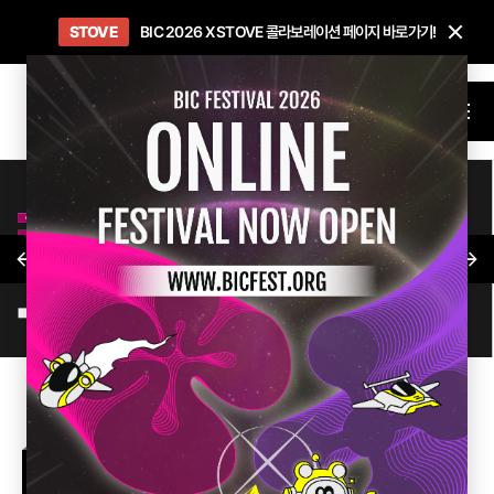
닫
STOVE
희망스튜디오
GO TO
GO TO
OPEN
BIC 2026 X STOVE 콜라보레이션 페이지 바로가기!
아이들에게 희망 버프 주고, 닌텐도 스위치2 받기!
인디게임 테스트 베드 '비라운지' 바로가기!
'인디게임 큐레이션' 페이지 바로가기!
BIC 2026 STEAM SALE PAGE
메뉴
POINT
SHOP
NFT
FIND
인디커넥트 소식
이전 슬라이드
인디게임소개
TOP 20