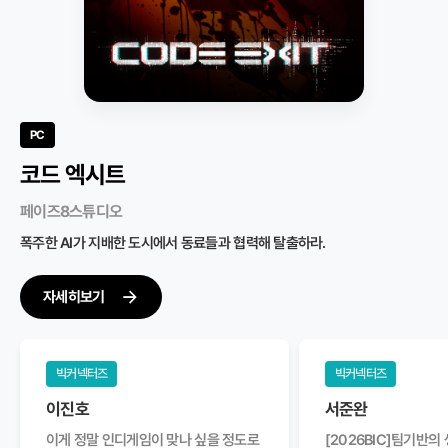
PC
PC
MOBILE
PC
PC
PC
PC
PC
PC
Soap Slide
코드 엑시트
레벨업 못하는 플레이어
모성애
꼬르륵 원정대
던전 볼러
아말감
오버라이드 : 디서넌스
MOBA TEAM MANAGER (MTM)
PARRUITS!
Soap Slide
코드 엑시트
Rise Studio
페이즈8스튜디오
트라이펄게임즈
하이파이브
진썰 컴퍼니
레이지 본즈 스튜디오
트리플킬 인터렉티브
주식회사 하버게임즈
파빌라
Cluko
Rise Studio
페이즈8스튜디오
간단한 조작, 짜릿한 추락! 혼자서 느긋하게 즐기거나 친구들과 함께 웃음
폭주한 AI가 지배한 도시에서 동료들과 협력해 탈출하라.
잘 먹어야 잘 싸운다! 맛있는 요리로 용병단을 강화하고, 몰려오는 몬스터를
계급으로 통제된 디스토피아 SF, 기억과 진실을 파헤치는 2.5D 횡스크롤
과일로 변하는 앵무새들의 우당탕탕 난투 파티 액션 게임!
간단한 조작, 짜릿한 추락! 혼자서 느긋하게 즐기거나 친구들과 함께 웃음
폭주한 AI가 지배한 도시에서 동료들과 협력해 탈출하라.
가득한 레이스에
물리쳐라!
액션
가득한 레이스에
자세히보기
자세히보기
자세히보기
자세히보기
자세히보기
자세히보기
자세히보기
자세히보기
자세히보기
자세히보기
자세히보기
자세히보기
빅커넥터즈
빅커넥터즈
빅커넥터즈
빅커넥터즈
스튜디오
빅커넥터즈
빅커넥터즈
빅커넥터즈
빅커넥터즈
빅커넥터즈
빅커넥터즈
빅커넥터즈
이진호
김병수
정승환
묵은G
orange3000k
vertusOn
빅커넥터즈
빅커넥터즈
빅커넥터즈
빅커넥터즈
빅커넥터즈
이진호
서준완
이진호
서준완
김성혁
서준완
로그라이크인데 캐릭터가 핀볼입니다
다양한 무브먼트를 사용하는 스피디한
현재 시간 기준으로 아직 테스트 빌드가
랜덤으로 형성된 던전
완성도가 높아서 재미
하라는 게임은 안하고
김성혁
서준완
김성혁
서준완
서준완
이게 정말 인디게임이 맞나 싶을 정도로
완전 새로운 방식의 로그라이크
로그라이크 FPS 게임 입니다. 각 방마다
안올라와서 PlayX4 2026에서 했던
[2026BIC]빌드 051에 참가했던
이게 정말 인디게임이 맞나 싶을 정도로
[2026BIC]팀기반의
적들과 싸우고 레벨을 
플레이했습니다. 데스
아주 복장터지는 느낌
앵무새로 적들을 물로
[2026BIC]팀기반의