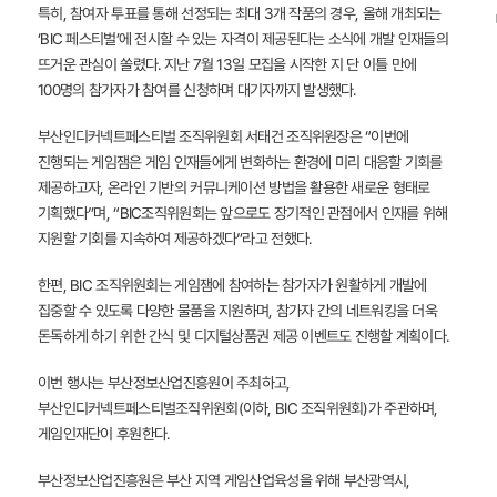
특히, 참여자 투표를 통해 선정되는 최대 3개 작품의 경우, 올해 개최되는
‘BIC 페스티벌’에 전시할 수 있는 자격이 제공된다는 소식에 개발 인재들의
뜨거운 관심이 쏠렸다. 지난 7월 13일 모집을 시작한 지 단 이틀 만에
100명의 참가자가 참여를 신청하며 대기자까지 발생했다.
부산인디커넥트페스티벌 조직위원회 서태건 조직위원장은 “이번에
진행되는 게임잼은 게임 인재들에게 변화하는 환경에 미리 대응할 기회를
제공하고자, 온라인 기반의 커뮤니케이션 방법을 활용한 새로운 형태로
기획했다”며, “BIC조직위원회는 앞으로도 장기적인 관점에서 인재를 위해
지원할 기회를 지속하여 제공하겠다”라고 전했다.
한편, BIC 조직위원회는 게임잼에 참여하는 참가자가 원활하게 개발에
집중할 수 있도록 다양한 물품을 지원하며, 참가자 간의 네트워킹을 더욱
돈독하게 하기 위한 간식 및 디지털상품권 제공 이벤트도 진행할 계획이다.
이번 행사는 부산정보산업진흥원이 주최하고,
부산인디커넥트페스티벌조직위원회(이하, BIC 조직위원회)가 주관하며,
게임인재단이 후원한다.
부산정보산업진흥원은 부산 지역 게임산업육성을 위해 부산광역시,