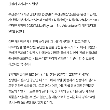
관심에 대기자까지 발생
부산광역시(시장 권한대행 변성완)와 부산정보산업진흥원(원장 이인숙),
사단법인 부산인디커넥트페스티벌조직위원회(조직위원장 서태건)는 ‘BIC
온라인 게임잼 2020(Make Play Jam_3rd Adventure)’이 개막했다고
20일 밝혔다.
이번 게임잼은 게임 인재들이 공간과 시간에 구애받지 않고 개발 및
네트워킹을 할 수 있는 유연한 환경을 경험할 수 있게 하기 위해 마련됐다.
주어진 주제와 한정된 시간 동안의 개발을 통해 게임 인재 간의 커뮤니티
활성화를 도모하고, 새로운 개발 환경의 변화를 미리 준비할 수 있도록
하겠다는 목적이다.
3회차를 맞이한 ‘BIC 온라인 게임잼’은 20일부터 23일까지 4일간
진행된다. 온라인 공간인 디스코드에서 개발 및 행사가 진행되며, 참가자
모두 온라인 소통을 기반으로 한다. 이후, 게임잼을 통해 제작된 작품은
별도의 시연 사이트를 통해 공개되며, 참여자와 일반 대중 모두 개발된
작품을 시연해볼 수 있다. 일반인을 대상으로 하는 시연회의 경우 24일
13시부터 9월 6일 18시까지 열린다.