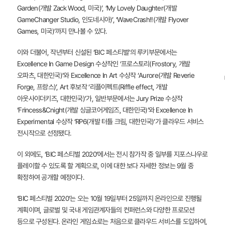
Garden(개발 Zack Wood, 미국)’, ‘My Lovely Daughter(개발
GameChanger Studio, 인도네시아)’, ‘WaveCrash!!(개발 Flyover
Games, 미국)’까지 만나볼 수 있다.
이와 더불어, 작년부터 신설된 ‘BIC 페스티벌’의 루키부문에서는
Excellence In Game Design 수상작인 ‘프로스토리(Frostory, 개발
오파츠, 대한민국)’와 Excellence In Art 수상작 ‘Aurore(개발 Reverie
Forge, 프랑스)’, Art 후보작 ‘리플이펙트(Riffle effect, 개발
아웃사이더키즈, 대한민국)’가, 일반부문에서는 Jury Prize 수상작
‘Frincess&Cnight(개발 싱글코어게임즈, 대한민국)’와 Excellence In
Experimental 수상작 ‘RP6(개발 터틀 크림, 대한민국)’가 클라우드 서비스
전시작으로 선정됐다.
이 외에도, ‘BIC 페스티벌 2020’에서는 전시 참가작 중 일부를 지포스나우로
플레이할 수 있도록 할 계획으로, 이에 대한 보다 자세한 정보는 9월 중
확정하여 공개할 예정이다.
‘BIC 페스티벌 2020’는 오는 10월 19일부터 25일까지 온라인으로 진행될
계획이며, 글로벌 및 국내 게임관계자들의 컨퍼런스와 다양한 프로모션
등으로 구성된다. 온라인 게임쇼로는 처음으로 클라우드 서비스를 도입하여,