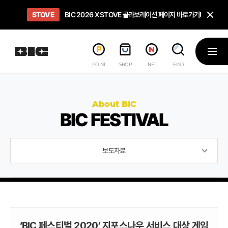
닫
STOVE
희망스튜디오
GO TO
GO TO
OPEN
BIC 2026 X STOVE 콜라보레이션 페이지 바로가기!
아이들에게 희망 버프 주고, 닌텐도 스위치2 받기!
인디게임 테스트 베드 '비라운지' 바로가기!
'인디게임 큐레이션' 페이지 바로가기!
BIC 2026 STEAM SALE PAGE
메뉴
POINT
SHOP
NFT
FIND
About BIC
BIC FESTIVAL
보도자료
‘BIC 페스티벌 2020’ 지포스나우 서비스 대상 게임