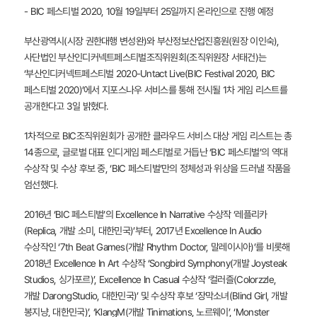
- BIC 페스티벌 2020, 10월 19일부터 25일까지 온라인으로 진행 예정
부산광역시(시장 권한대행 변성완)와 부산정보산업진흥원(원장 이인숙),
사단법인 부산인디커넥트페스티벌조직위원회(조직위원장 서태건)는
‘부산인디커넥트페스티벌 2020-Untact Live(BIC Festival 2020, BIC
페스티벌 2020)’에서 지포스나우 서비스를 통해 전시될 1차 게임 리스트를
공개한다고 3일 밝혔다.
1차적으로 BIC조직위원회가 공개한 클라우드 서비스 대상 게임 리스트는 총
14종으로, 글로벌 대표 인디게임 페스티벌로 거듭난 ‘BIC 페스티벌’의 역대
수상작 및 수상 후보 중, ‘BIC 페스티벌’만의 정체성과 위상을 드러낼 작품을
엄선했다.
2016년 ‘BIC 페스티벌’의 Excellence In Narrative 수상작 ‘레플리카
(Replica, 개발 소미, 대한민국)’부터, 2017년 Excellence In Audio
수상작인 ‘7th Beat Games(개발 Rhythm Doctor, 말레이시아)’를 비롯해
2018년 Excellence In Art 수상작 ‘Songbird Symphony(개발 Joysteak
Studios, 싱가포르)’, Excellence In Casual 수상작 ‘컬러즐(Colorzzle,
개발 DarongStudio, 대한민국)’ 및 수상작 후보 ‘장막소녀(Blind Girl, 개발
봉지냥, 대한민국)’, ‘KlangM(개발 Tinimations, 노르웨이’, ‘Monster