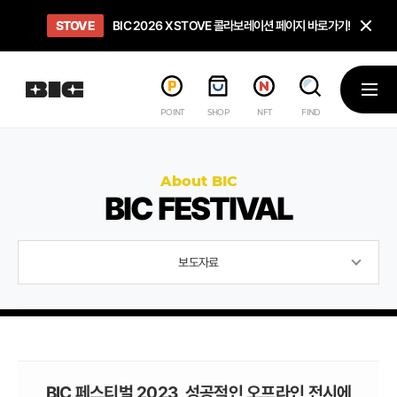
닫
STOVE
희망스튜디오
GO TO
GO TO
OPEN
BIC 2026 X STOVE 콜라보레이션 페이지 바로가기!
아이들에게 희망 버프 주고, 닌텐도 스위치2 받기!
인디게임 테스트 베드 '비라운지' 바로가기!
'인디게임 큐레이션' 페이지 바로가기!
BIC 2026 STEAM SALE PAGE
메뉴
POINT
SHOP
NFT
FIND
About BIC
BIC FESTIVAL
보도자료
BIC 페스티벌 2023, 성공적인 오프라인 전시에