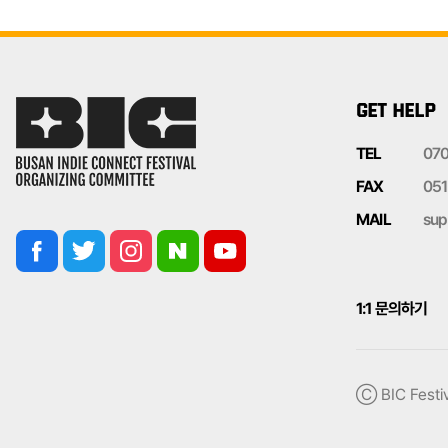
GET HELP
TEL
07
FAX
051
MAIL
sup
1:1 문의하기
Ⓒ BIC Festiv