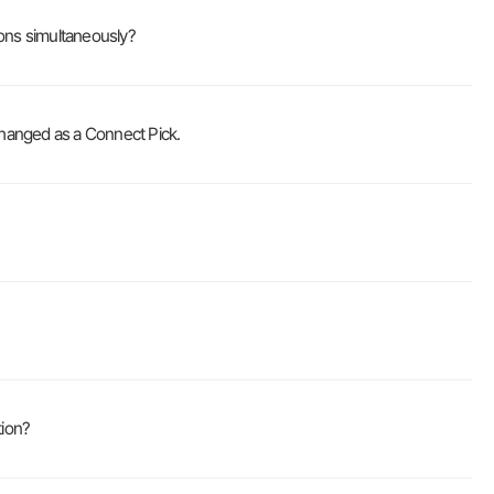
s simultaneously?
nged as a Connect Pick.
ion?