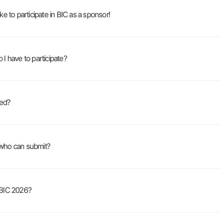
rticipate in BIC as a sponsor!
ave to participate?
ed?
ho can submit?
IC 2026?