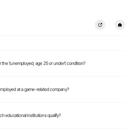
공유하기
홈
'unemployed, age 25 or under\' condition?
loyed at a game-related company?
cational institutions qualify?