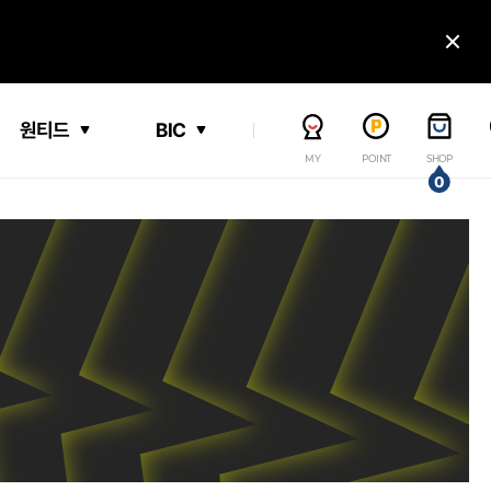
닫
원티드
BIC
MY
POINT
SHOP
0