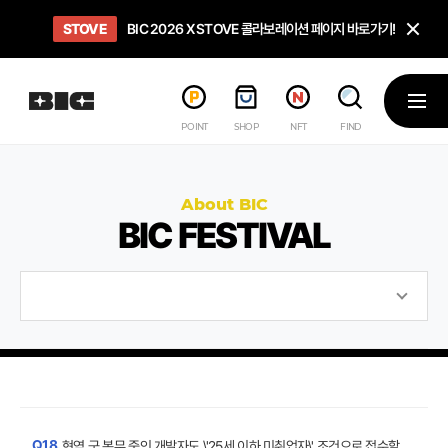
닫
STOVE
희망스튜디오
GO TO
GO TO
OPEN
BIC 2026 X STOVE 콜라보레이션 페이지 바로가기!
아이들에게 희망 버프 주고, 닌텐도 스위치2 받기!
인디게임 테스트 베드 '비라운지' 바로가기!
'인디게임 큐레이션' 페이지 바로가기!
BIC 2026 STEAM SALE PAGE
메뉴
POINT
SHOP
NFT
FIND
About BIC
BIC FESTIVAL
Q18.
현역 군 복무 중인 개발자도 \'25세 이하 미취업자\' 조건으로 접수할