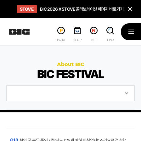
닫
STOVE
희망스튜디오
GO TO
GO TO
OPEN
BIC 2026 X STOVE 콜라보레이션 페이지 바로가기!
아이들에게 희망 버프 주고, 닌텐도 스위치2 받기!
인디게임 테스트 베드 '비라운지' 바로가기!
'인디게임 큐레이션' 페이지 바로가기!
BIC 2026 STEAM SALE PAGE
메뉴
POINT
SHOP
NFT
FIND
About BIC
BIC FESTIVAL
Q18.
현역 군 복무 중인 개발자도 \'25세 이하 미취업자\' 조건으로 접수할