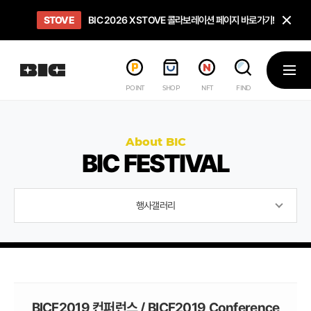
닫
STOVE
희망스튜디오
GO TO
GO TO
OPEN
BIC 2026 X STOVE 콜라보레이션 페이지 바로가기!
아이들에게 희망 버프 주고, 닌텐도 스위치2 받기!
인디게임 테스트 베드 '비라운지' 바로가기!
'인디게임 큐레이션' 페이지 바로가기!
BIC 2026 STEAM SALE PAGE
메뉴
POINT
SHOP
NFT
FIND
About BIC
BIC FESTIVAL
행사갤러리
BICF2019 컨퍼런스 / BICF2019 Conference