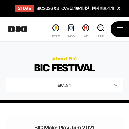
닫
STOVE
희망스튜디오
GO TO
GO TO
OPEN
BIC 2026 X STOVE 콜라보레이션 페이지 바로가기!
아이들에게 희망 버프 주고, 닌텐도 스위치2 받기!
인디게임 테스트 베드 '비라운지' 바로가기!
'인디게임 큐레이션' 페이지 바로가기!
BIC 2026 STEAM SALE PAGE
메뉴
POINT
SHOP
NFT
FIND
About BIC
BIC FESTIVAL
BIC 소개
BIC Make Play Jam 2021