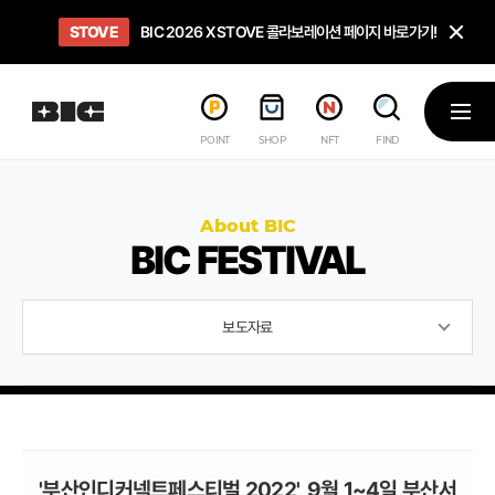
닫
STOVE
희망스튜디오
GO TO
GO TO
OPEN
BIC 2026 X STOVE 콜라보레이션 페이지 바로가기!
아이들에게 희망 버프 주고, 닌텐도 스위치2 받기!
인디게임 테스트 베드 '비라운지' 바로가기!
'인디게임 큐레이션' 페이지 바로가기!
BIC 2026 STEAM SALE PAGE
메뉴
POINT
SHOP
NFT
FIND
About BIC
BIC FESTIVAL
보도자료
'부산인디커넥트페스티벌 2022', 9월 1~4일 부산서