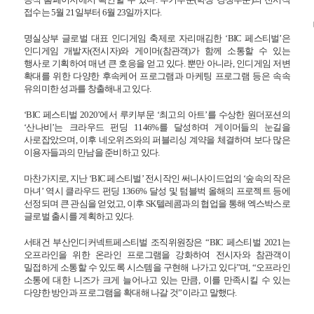
접수는 5월 21일부터 6월 23일까지다.
명실상부 글로벌 대표 인디게임 축제로 자리매김한 ‘BIC 페스티벌’은
인디게임 개발자(전시자)와 게이머(참관객)가 함께 소통할 수 있는
행사로 기획하여 매년 큰 호응을 얻고 있다. 뿐만 아니라, 인디게임 저변
확대를 위한 다양한 후속케어 프로그램과 마케팅 프로그램 등은 속속
유의미한 성과를 창출해내고 있다.
‘BIC
페스티벌 2020’에서 루키부문 ‘최고의 아트’를 수상한 원더포션의
‘산나비’는 크라우드 펀딩 1146%를 달성하며 게이머들의 눈길을
사로잡았으며, 이후 네오위즈와의 퍼블리싱 계약을 체결하며 보다 많은
이용자들과의 만남을 준비하고 있다.
마찬가지로, 지난 ‘BIC 페스티벌’ 전시작인 써니사이드업의 ‘숲속의 작은
마녀’ 역시 클라우드 펀딩 1366% 달성 및 텀블벅 올해의 프로젝트 등에
선정되며 큰 관심을 얻었고, 이후 SK텔레콤과의 협업을 통해 엑스박스로
글로벌 출시를 계획하고 있다.
서태건 부산인디커넥트페스티벌 조직위원장은 “BIC 페스티벌 2021는
오프라인을 위한 온라인 프로그램을 강화하여 전시자와 참관객이
밀접하게 소통할 수 있도록 시스템을 구현해 나가고 있다”며, “오프라인
소통에 대한 니즈가 크게 늘어나고 있는 만큼, 이를 만족시킬 수 있는
다양한 방안과 프로그램을 확대해 나갈 것”이라고 말했다.