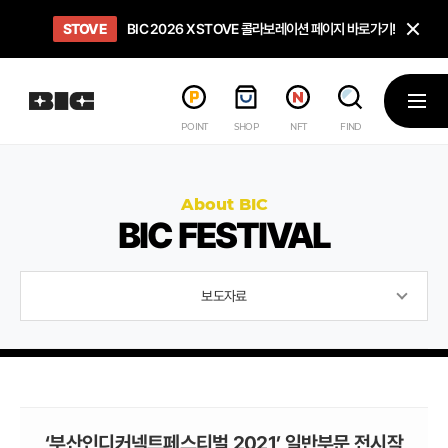
닫
STOVE
희망스튜디오
GO TO
GO TO
OPEN
BIC 2026 X STOVE 콜라보레이션 페이지 바로가기!
아이들에게 희망 버프 주고, 닌텐도 스위치2 받기!
인디게임 테스트 베드 '비라운지' 바로가기!
'인디게임 큐레이션' 페이지 바로가기!
BIC 2026 STEAM SALE PAGE
메뉴
POINT
SHOP
NFT
FIND
About BIC
BIC FESTIVAL
보도자료
‘부산인디커넥트페스티벌 2021’ 일반부문 전시작