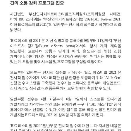
간의 소통 강화 프로그램 집중
사단법인 부산인디커넥트페스티벌조직위원회(조직위원장 서태건,
이하 BIC 조직위)는 ‘부산인디커넥트페스티벌 2021(BIC Festival 2021,
이하 BIC 페스티벌 2021)’의 일반부문 전시작의 접수를 시작한다고 30일
밝혔다.
‘BIC
페스티벌 2021’은 지난 설명회를 통해 9월 9일부터 11일까지 ‘부산
이스포츠 경기장(Busan e-Sports Arena)’에서의 행사 개최 계획을
발표했다. 코로나19 상황과 단계에 따라, 온·오프라인 병행 진행
계획이나, 이번 행사의 핵심은 전시자와 관람객이 어디서든 함께할 수
있는 데 초점을 맞춰 시스템 및 프로그램을 구성할 예정이다.
오늘부터 일반부문 전시작 접수를 시작하는 ‘BIC 페스티벌 2021’은
전시작 접수자에게 보다 쾌적한 신청 환경을 제공하기 위해 ‘All In Oen’
신청 접수 시스템을 구축했다. 접수자는 스튜디오 등록부터 게임업로드,
심사과정 및 심사결과, 최종등록까지 모두 한 번에 확인할 수 있다.
일반부문 접수는 4월 30일부터 6월 2일까지 스스로를 인디게임
개발자라고 자각하는 개인 또는 단체라면 누구나 ‘BIC 페스티벌’ 공식
홈페이지에서 신청할 수 있다. 이번 접수를 통해 최종 선정된 인디게임
개발자는 BIC 페스티벌 2021에 참여할 자격을 획득하게 된다.
‘BIC
페스티벌 2021’ 일반부문 전시작 접수에 대한 보다 자세한 내용은
공식 홈페이지에서 확인할 수 있다. 루키부문(학생 경쟁부문)의 전시작