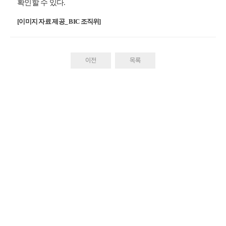
확인할 수 있다.
[
이미지
자료
제공
_ BIC
조직위
]
이전
목록