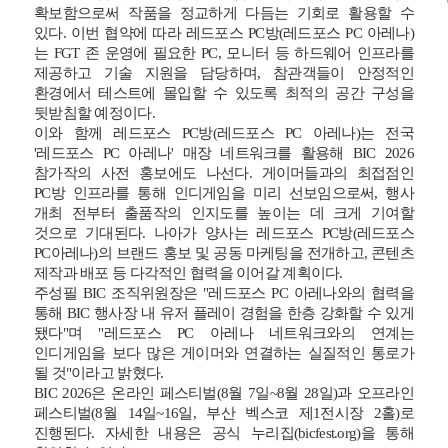
확보함으로써 작품을 정교하게 다듬는 기회로 활용할 수
있다. 이번 협약에 따라 레드포스 PC방(레드포스 PC 아레나)
는 FGT 존 운영에 필요한 PC, 모니터 등 하드웨어 인프라를
제공하고 기술 지원을 담당하며, 참관객들이 안정적인
환경에서 테스트에 몰입할 수 있도록 최적의 공간 구성을
뒷받침할 예정이다.
이와 함께 레드포스 PC방(레드포스 PC 아레나)는 전국
'레드포스 PC 아레나' 매장 네트워크를 활용해 BIC 2026
참가작의 사전 홍보에도 나선다. 게이머들과의 최접점인
PC방 인프라를 통해 인디게임을 미리 선보임으로써, 행사
개최 전부터 출품작의 인지도를 높이는 데 크게 기여할
것으로 기대된다. 나아가 양사는 레드포스 PC방(레드포스
PC아레나)의 브랜드 홍보 및 공동 마케팅을 전개하고, 콘텐츠
제작과 배포 등 다각적인 협력을 이어갈 계획이다.
주성필 BIC 조직위원장은 "레드포스 PC 아레나와의 협력을
통해 BIC 행사장 내 유저 플레이 경험을 한층 강화할 수 있게
됐다"며 "레드포스 PC 아레나 네트워크와의 연계는
인디게임을 보다 많은 게이머와 연결하는 실질적인 통로가
될 것"이라고 밝혔다.
BIC 2026
은 온라인 페스티벌(8월 7일~8월 28일)과 오프라인
페스티벌(8월 14일~16일, 부산 벡스코 제1전시장 2홀)로
진행된다. 자세한 내용은 공식 누리집(bicfest.org)을 통해