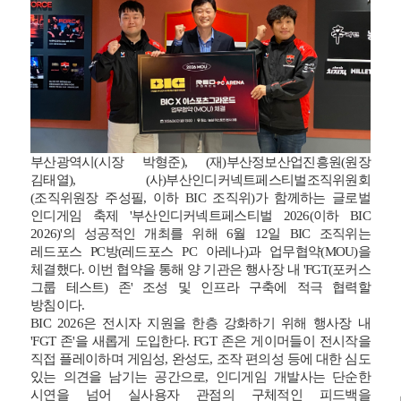
부산광역시(시장 박형준), (재)부산정보산업진흥원(원장
김태열), (사)부산인디커넥트페스티벌조직위원회
(조직위원장 주성필, 이하 BIC 조직위)가 함께하는 글로벌
인디게임 축제 '부산인디커넥트페스티벌 2026(이하 BIC
2026)'의 성공적인 개최를 위해 6월 12일 BIC 조직위는
레드포스 PC방(레드포스 PC 아레나)과 업무협약(MOU)을
체결했다. 이번 협약을 통해 양 기관은 행사장 내 'FGT(포커스
그룹 테스트) 존' 조성 및 인프라 구축에 적극 협력할
방침이다.
BIC 2026
은 전시자 지원을 한층 강화하기 위해 행사장 내
'FGT 존'을 새롭게 도입한다. FGT 존은 게이머들이 전시작을
직접 플레이하며 게임성, 완성도, 조작 편의성 등에 대한 심도
있는 의견을 남기는 공간으로, 인디게임 개발사는 단순한
시연을 넘어 실사용자 관점의 구체적인 피드백을