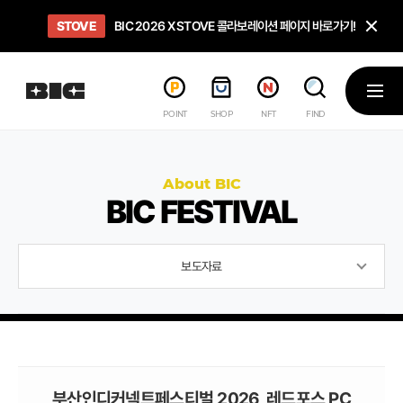
닫
STOVE
희망스튜디오
GO TO
GO TO
OPEN
BIC 2026 X STOVE 콜라보레이션 페이지 바로가기!
아이들에게 희망 버프 주고, 닌텐도 스위치2 받기!
인디게임 테스트 베드 '비라운지' 바로가기!
'인디게임 큐레이션' 페이지 바로가기!
BIC 2026 STEAM SALE PAGE
메뉴
POINT
SHOP
NFT
FIND
About BIC
BIC FESTIVAL
보도자료
부산인디커넥트페스티벌 2026, 레드포스 PC