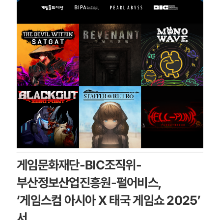
게임문화재단-BIC조직위
-
부산정보산업진흥원
-펄어비스,
‘
게임스컴 아시아 X 태국 게임쇼
202
5
’
서