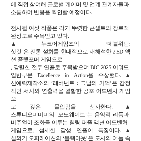
에 직접 참여해 글로벌 게이머 및 업계 관계자들과
소통하며 반응을 확인할 예정이다.
전시될 여섯 작품은 각기 뚜렷한 콘셉트와 장르적
완성도로 주목받고 있다.
▲뉴코어게임즈의 ‘데블위딘:
삿갓’은 전통 설화를 현대적으로 재해석한 2.5D 액
션 플랫포머 게임으로
, 강렬한 전투 연출로 주목받으며 BIC 2025 어워드
일반부문 Excellence in Action을 수상했다.▲
신예락제작소의 ‘레버넌트
:
그날의 기억’은 감정
적인 서사와 연출력을 결합한 공포 어드벤처 게임
으
로 깊은 몰입감을 선사한다.▲
스튜디오비비비의 ‘모노웨이브’는 음악적 리듬과
비주얼이 조화를 이루는 힐링 퍼즐 액션 어드벤처
게임으로, 섬세한 감성 연출이 특징이다.▲
실외기 오퍼레이션의 ‘블랙아웃’은 도시의 어둠 속