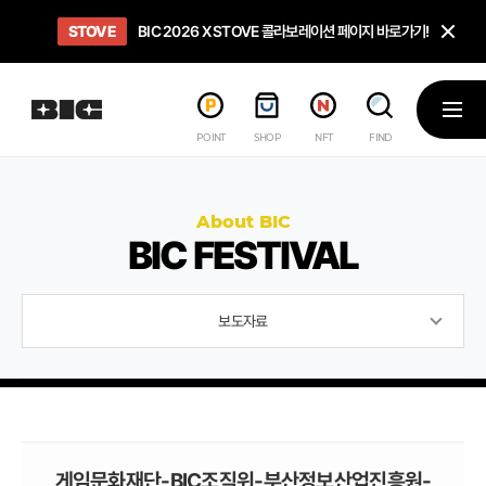
닫
STOVE
희망스튜디오
GO TO
GO TO
OPEN
BIC 2026 X STOVE 콜라보레이션 페이지 바로가기!
아이들에게 희망 버프 주고, 닌텐도 스위치2 받기!
인디게임 테스트 베드 '비라운지' 바로가기!
'인디게임 큐레이션' 페이지 바로가기!
BIC 2026 STEAM SALE PAGE
메뉴
POINT
SHOP
NFT
FIND
About BIC
BIC FESTIVAL
보도자료
게임문화재단-BIC조직위-부산정보산업진흥원-