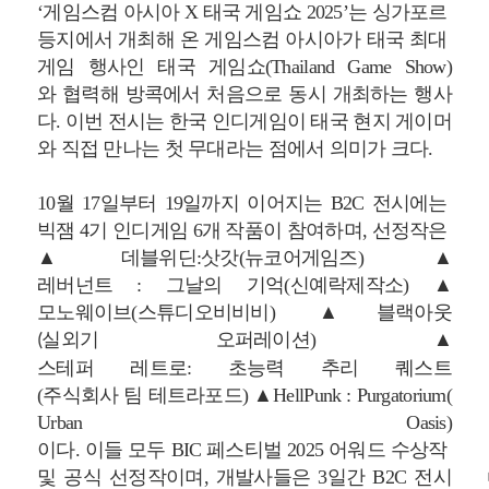
‘게임스컴 아시아 X 태국 게임쇼 2025’는 싱가포르
등지에서 개최해 온 게임스컴 아시아가 태국 최대
게임 행사인 태국 게임쇼(Thailand Game Show)
와 협력해 방콕에서 처음으로 동시 개최하는 행사
다. 이번 전시는 한국 인디게임이 태국 현지 게이머
와 직접 만나는 첫 무대라는 점에서 의미가 크다.
10월 17일부터 19일까지 이어지는 B2C 전시에는
빅잼 4기 인디게임 6개 작품이 참여하며, 선정작은
▲데블위딘:삿갓(뉴코어게임즈) ▲
레버넌트 : 그날의 기억(신예락제작소) ▲
모노웨이브(스튜디오비비비) ▲블랙아웃
실외기 오퍼레이션) ▲
(
스테퍼 레트로: 초능력 추리 퀘스트
(주식회사 팀 테트라포드) ▲HellPunk : Purgatorium(
Urban Oasis)
이다. 이들 모두 BIC 페스티벌 2025 어워드 수상작
및 공식 선정작이며, 개발사들은 3일간 B2C 전시