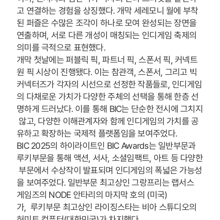
고 연결하는 경험을 상징했다. 개막 세레모니 월에 부착
된 퍼즐은 수많은 조각이 하나로 모여 완성되는 장면을
연출하며, 서로 다른 개성이 매칭되는 인디게임 축제의
의미를 극적으로 표현했다.
개막 첫날에는 퍼블릭 픽, 파트너 픽, 스폰서 픽, 커넥트
원 픽 시상이 진행됐다. 이는 참관객, 스폰서, 그리고 빅
커넥터즈가 각자의 시선으로 선정한 작품들로, 인디게임
의 다채로운 가치가 다양한 주체의 선택을 통해 한층 선
명하게 드러났다. 이를 통해 BIC는 단순한 전시에 그치지
않고, 다양한 이해관계자와 함께 인디게임의 가치를 공
유하고 확장하는 국제적 플랫폼임을 보여주었다.
BIC 2025의 하이라이트인 BIC Awards는 일반부문과
루키부문을 통해 액션, 서사, 소셜임팩트, 아트 등 다양한
부문에서 수상작이 발표되며 인디게임의 폭넓은 가능성
을 보여주었다. 일반부문 최고상인 그랑프리는 랩서스
게임즈의 NODE 안타리의 마지막 호의 (미국)
가, 루키부문 최고상인 라이징스타는 비아 스튜디오의
허미트 컴퓨터(대한민국)가 차지했다.