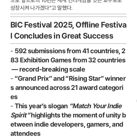
으로 앞으로의 10년은 세계 인디게임을 잇는 교두보로
성장시켜 나가겠다”고 말했다.
BIC Festival 2025, Offline Festiva
l Concludes in Great Success
-
592 submissions from 41 countries, 2
83 Exhibition Games from 32 countries
— record-breaking scale
-
“Grand Prix” and “Rising Star” winner
s announced across 21 award categori
es
-
This year’s slogan
“Match Your Indie
Spirit”
highlights the moment of unity b
etween indie developers, gamers, and
attendees