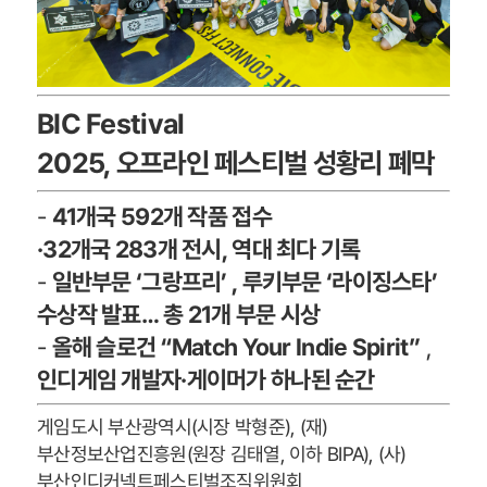
BIC Festival
2025,
오프라인 페스티벌
성황리 폐막
-
41개국 592개 작품 접수
·32개국 283개 전시, 역대 최다 기록
-
일반부문 ‘그랑프리’
, 루키부문
‘라이징스타’
수상작 발
표…
총 21개 부문 시상
-
올해
슬로건 “Match Your Indie Spirit”
,
인디게임
개발자·게이머
가
하나된 순간
게임도시 부산광역시(시장 박형준), (재)
부산정보산업진흥원(원장 김태열, 이하 BIPA), (사)
부산인디커넥트페스티벌조직위원회