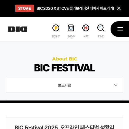
닫
STOVE
희망스튜디오
GO TO
GO TO
OPEN
BIC 2026 X STOVE 콜라보레이션 페이지 바로가기!
아이들에게 희망 버프 주고, 닌텐도 스위치2 받기!
인디게임 테스트 베드 '비라운지' 바로가기!
'인디게임 큐레이션' 페이지 바로가기!
BIC 2026 STEAM SALE PAGE
메뉴
POINT
SHOP
NFT
FIND
About BIC
BIC FESTIVAL
보도자료
BIC Festival 2025, 오프라인 페스티벌 성황리