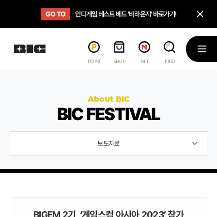
닫
GO TO
GO TO
OPEN
인디게임 테스트 베드 '비라운지' 바로가기!
'인디게임 큐레이션' 페이지 바로가기!
BIC 2025 STEAM SALE PAGE
메뉴
POINT
SHOP
NFT
FIND
About BIC
BIC FESTIVAL
보도자료
BIGEM 2기, ‘게임스컴 아시아 2023’ 참가