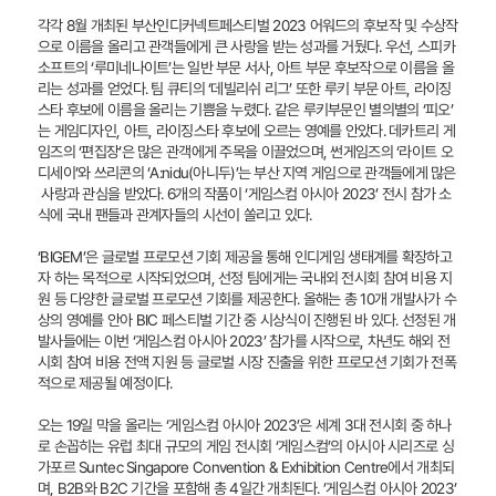
각각 8월 개최된 부산인디커넥트페스티벌 2023 어워드의 후보작 및 수상작
으로 이름을 올리고 관객들에게 큰 사랑을 받는 성과를 거뒀다. 우선, 스피카
소프트의 ‘루미네나이트’는 일반 부문 서사, 아트 부문 후보작으로 이름을 올
리는 성과를 얻었다. 팀 큐티의 ‘데빌리쉬 리그’ 또한 루키 부문 아트, 라이징
스타 후보에 이름을 올리는 기쁨을 누렸다. 같은 루키부문인 별의별의 ‘피오’
는 게임디자인, 아트, 라이징스타 후보에 오르는 영예를 안았다. 데카트리 게
임즈의 ‘편집장’은 많은 관객에게 주목을 이끌었으며, 썬게임즈의 ‘라이트 오
디세이’와 쓰리콘의 ‘A:nidu(아니두)’는 부산 지역 게임으로 관객들에게 많은
사랑과 관심을 받았다. 6개의 작품이 ‘게임스컴 아시아 2023’ 전시 참가 소
식에 국내 팬들과 관계자들의 시선이 쏠리고 있다.
‘BIGEM’은 글로벌 프로모션 기회 제공을 통해 인디게임 생태계를 확장하고
자 하는 목적으로 시작되었으며, 선정 팀에게는 국내외 전시회 참여 비용 지
원 등 다양한 글로벌 프로모션 기회를 제공한다. 올해는 총 10개 개발사가 수
상의 영예를 안아 BIC 페스티벌 기간 중 시상식이 진행된 바 있다. 선정된 개
발사들에는 이번 ‘게임스컴 아시아 2023’ 참가를 시작으로, 차년도 해외 전
시회 참여 비용 전액 지원 등 글로벌 시장 진출을 위한 프로모션 기회가 전폭
적으로 제공될 예정이다.
오는 19일 막을 올리는 ‘게임스컴 아시아 2023’은 세계 3대 전시회 중 하나
로 손꼽히는 유럽 최대 규모의 게임 전시회 ‘게임스컴’의 아시아 시리즈로 싱
가포르 Suntec Singapore Convention & Exhibition Centre에서 개최되
며, B2B와 B2C 기간을 포함해 총 4일간 개최된다. ’게임스컴 아시아 2023’