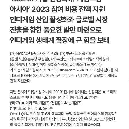
아시아’ 2023 참여 비용 전액 지원
인디게임 산업 활성화와 글로벌 시장
진출을 향한 중요한 발판 마련으로
인디게임 생태계 확장에 큰 힘을 보태
(재)게임문화재단(이사장 김경일), (재)부산정보산업진흥원
(콘텐츠진흥본부장 주성필), (사)부산인디커넥트페스티벌조직위원회
(조직위원장 서태건, 이하 BIC 조직위)와 펄어비스(대표 허진영)
가 오는 ‘게임스컴 아시아 2023(Gamescom ASIA 2023)’ 전시 참여를 시
작으로 ‘BIGEM 2기’사업에 선정된 국내 우수 인디 게임의 글로벌 마케팅을
전격 지원한다.
이번 전시에 ‘게임스컴 아시아 2023’ 전시에 참여하는 선정작은 ▲ 스피카
소프트(‘루미네나이트’) ▲ 팀 큐티(‘데빌리쉬 리그’) ▲ 별의별
(‘피오’) ▲ 데카트리 게임즈(‘편집장’) ▲ 썬게임즈
(‘라이트 오디세이’) ▲ 쓰리콘
(‘A:nidu(아니두)’) 등 총 6개 작품이다. 해당 작품들은 펄어비스의 전폭적인
지원을 통해 시작된 게임문화재단과 부산정보산업진흥원, BIC 조직위원회
의 공동 인디게임 진흥 사업 ‘BIGEM’ 2기에 선정된 작품들이다.