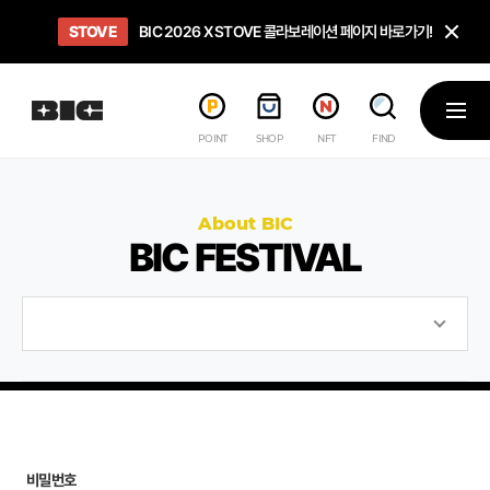
닫
STOVE
희망스튜디오
GO TO
GO TO
OPEN
BIC 2026 X STOVE 콜라보레이션 페이지 바로가기!
아이들에게 희망 버프 주고, 닌텐도 스위치2 받기!
인디게임 테스트 베드 '비라운지' 바로가기!
'인디게임 큐레이션' 페이지 바로가기!
BIC 2026 STEAM SALE PAGE
메뉴
POINT
SHOP
NFT
FIND
About BIC
BIC FESTIVAL
비밀번호