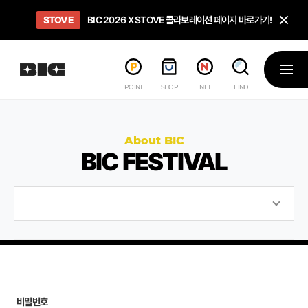
닫
STOVE
희망스튜디오
GO TO
GO TO
OPEN
BIC 2026 X STOVE 콜라보레이션 페이지 바로가기!
아이들에게 희망 버프 주고, 닌텐도 스위치2 받기!
인디게임 테스트 베드 '비라운지' 바로가기!
'인디게임 큐레이션' 페이지 바로가기!
BIC 2026 STEAM SALE PAGE
메뉴
POINT
SHOP
NFT
FIND
About BIC
BIC FESTIVAL
비밀번호