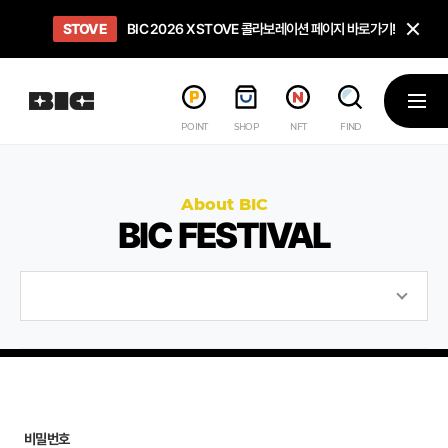
닫
STOVE
희망스튜디오
GO TO
GO TO
OPEN
BIC 2026 X STOVE 콜라보레이션 페이지 바로가기!
아이들에게 희망 버프 주고, 닌텐도 스위치2 받기!
인디게임 테스트 베드 '비라운지' 바로가기!
'인디게임 큐레이션' 페이지 바로가기!
BIC 2026 STEAM SALE PAGE
메뉴
POINT
SHOP
NFT
FIND
About BIC
BIC FESTIVAL
비밀번호