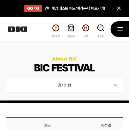
닫
GO TO
GO TO
OPEN
인디게임 테스트 베드 '비라운지' 바로가기!
'인디게임 큐레이션' 페이지 바로가기!
BIC 2025 STEAM SALE PAGE
메뉴
POINT
SHOP
NFT
FIND
About BIC
BIC FESTIVAL
공지사항
제목
작성일