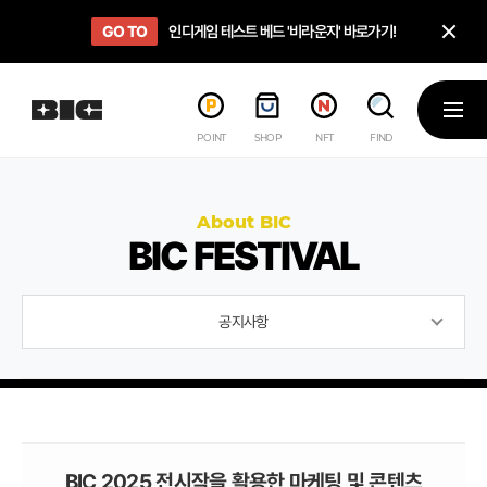
닫
GO TO
GO TO
OPEN
인디게임 테스트 베드 '비라운지' 바로가기!
'인디게임 큐레이션' 페이지 바로가기!
BIC 2025 STEAM SALE PAGE
메뉴
POINT
SHOP
NFT
FIND
About BIC
BIC FESTIVAL
공지사항
BIC 2025 전시작을 활용한 마케팅 및 콘텐츠