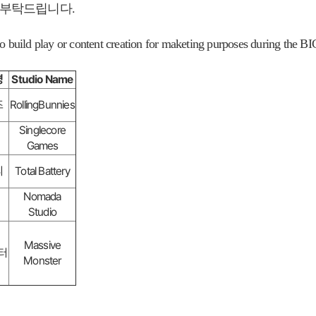
 부탁드립니다.
to build play or content creation for maketing purposes during the B
명
Studio Name
즈
RollingBunnies
Singlecore
Games
리
Total Battery
Nomada
Studio
Massive
터
Monster