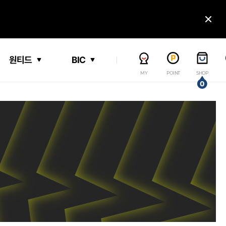
닫
원티드
BIC
MY
POINT
SHOP
0