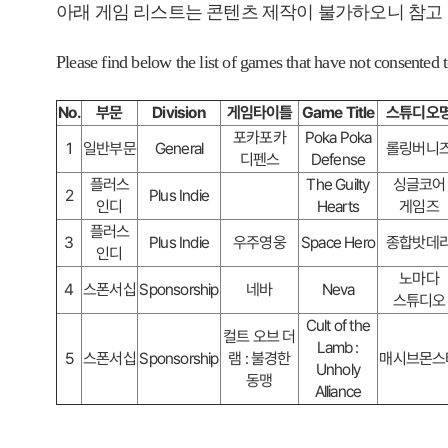
아래 게임 리스트는 콘텐츠 제작이 불가하오니 참고
Please find below the list of games that have not consented 
No.
부문
Division
게임타이틀
Game Title
스튜디오
포카포카
Poka Poka
1
일반부문
General
롤링버니
디펜스
Defense
플러스
The Guilty
싱글코어
2
Plus Indie
인디
Hearts
게임즈
플러스
3
Plus Indie
우주영웅
Space Hero
종합밧데
인디
노마다
4
스폰서십
Sponsorship
네바
Neva
스튜디오
Cult of the
컬트 오브 더
Lamb :
5
스폰서십
Sponsorship
램 : 불경한
매시브몬스
Unholy
동맹
Alliance