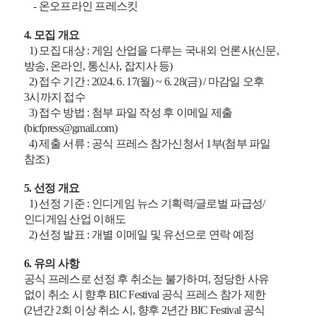
-
온오프라인 프레스킷
4.
모집 개요
1)
모집 대상
:
게임 산업을 다루는 국내외 언론사
(
신문
,
방송
,
온라인
,
통신사
,
잡지사 등
)
2)
접수 기간
: 2024. 6. 17(
월
) ~
6. 28(
금
)
/
마감일 오후
3
시까지 접수
3)
접수 방법
:
첨부 파일 작성 후 이메일 제출
(bicfpress@gmail.com)
4)
제출 서류
:
공식 프레스 참가신청서
1
부
(
첨부 파일
참조
)
5.
선정 개요
1)
선정 기준
:
인디게임 뉴스 기획력
/
글로벌 파급성
/
인디게임 산업 이해도
2)
선정 발표
:
개별 이메일 및 유선으로 연락 예정
6.
유의 사항
공식 프레스로 선정 후 취소는 불가하며
,
정당한 사유
없이 취소 시 향후
BIC Festival
공식 프레스 참가 제한
(2
년간
2
회 이상 취소 시
,
향후
2
년간
BIC Festival
공식