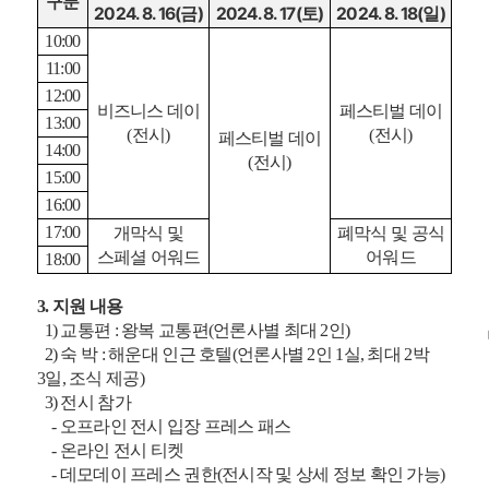
구분
2024. 8. 16(
)
2024. 8. 17(
)
2024. 8. 18(
)
금
토
일
10:00
11:00
12:00
비즈니스 데이
페스티벌 데이
13:00
(
전시
)
(
전시
)
페스티벌 데이
14:00
(
전시
)
15:00
16:00
17:00
개막식 및
폐막식 및 공식
스페셜 어워드
어워드
18:00
3.
지원 내용
1)
교통편
:
왕복 교통편
(
언론사별 최대
2
인
)
2)
숙 박
:
해운대 인근 호텔
(
언론사별
2
인
1
실
,
최대
2
박
3
일
,
조식 제공
)
3)
전시 참가
-
오프라인 전시 입장 프레스 패스
-
온라인 전시 티켓
-
데모데이 프레스 권한
(
전시작 및 상세 정보 확인 가능
)