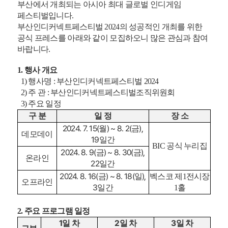
부산에서 개최되는 아시아 최대 글로벌 인디게임
페스티벌입니다
.
부산인디커넥트페스티벌
2024
의 성공적인 개최를 위한
공식 프레스를 아래와 같이 모집하오니 많은 관심과 참여
바랍니다
.
1.
행사 개요
1)
행사명
:
부산인디커넥트페스티벌
2024
2)
주 관
:
부산인디커넥트페스티벌조직위원회
3)
주요 일정
구 분
일 정
장 소
2024. 7. 15(
) ~ 8. 2(
),
월
금
데모데이
19
일간
BIC
공식 누리집
2024. 8. 9(
) ~ 8. 30(
),
금
금
온라인
22
일간
2024. 8. 16(
) ~ 8. 18(
),
금
일
벡스코 제
1
전시장
오프라인
3
일간
1
홀
2.
주요 프로그램 일정
1
2
3
일 차
일 차
일 차