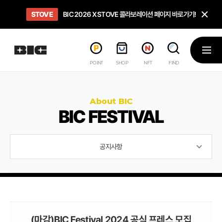
닫
STOVE
희망스튜디오
GO TO
GO TO
OPEN
BIC 2026 X STOVE 콜라보레이션 페이지 바로가기!
아이들에게 희망 버프 주고, 닌텐도 스위치2 받기!
인디게임 테스트 베드 '비라운지' 바로가기!
'인디게임 큐레이션' 페이지 바로가기!
BIC 2026 STEAM SALE PAGE
메뉴
POINT
SHOP
NFT
FIND
About BIC
BIC FESTIVAL
공지사항
(마감)BIC Festival 2024 공식 프레스 모집