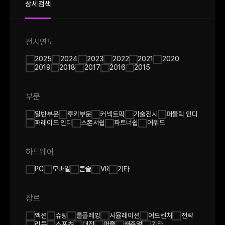
상세검색
전시연도
2025
2024
2023
2022
2021
2020
2019
2018
2017
2016
2015
부문
일반부문
루키부문
커넥트픽
기술전시
퍼블릭 인디
퍼레이드 인디
스폰서쉽
파트너쉽
어워드
하드웨어
PC
모바일
콘솔
VR
기타
장르
액션
슈팅
롤플레잉
시뮬레이션
어드벤처
전략
리듬
스포츠
대전
퍼즐
캐쥬얼
기타