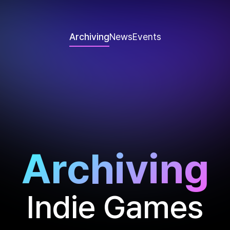
Archiving
News
Events
Archiving
Indie Games