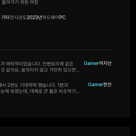
 돌아가기 위한 여정
 기타
전시년도
2023년
하드웨어
PC
Gamer
여지안
드가 매력적이었습니다. 인벤토리에 같은
것 같아요. 움직이지 않고 가만히 있으면
 귀여웠어요. npc 고양이들도
요. 고양이들 간 서사도 흥미로워요.
Gamer
한안
해서 2편도 기대하며 했습니다. 1편과
음이 좀 부자연스러운 것과 건물의 입체감이
눈에 보였는데, 대체로 큰 틀은 비슷하기
이었어요. 종마다 다른 고양이 특징을 잘
다면 2편도 재밌게 하시리라 생각됩니다. -
다.
데 그렇게 어려운 퍼즐은 없어서 적당히