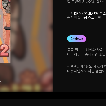
집 고양이 시나몬의 집으로
국가
KR
장르
어드벤쳐 퍼즐
출시마켓
스팀 스토브인디
Reviews
통통 튀는 그래픽과 사운
아이템끼리 중첩되면 좋을 
고양이가 식빵 굽는 자세를 하는 게
움직이는 상호작용이 재밌네
- 길고양이 1편도 재밌게 
박스를 밀 때 모션과 효과
비슷하면서도 다른 점들이 
떨어진다는 점이 아쉬운 점
때문에 1편을 재밌게 하셨
구현한 점이 인상 깊었습니
여러 가지 퍼즐들이 나오는
즐기면서 할 수 있습니다. - 귀여운 그래픽과 귀여운 스토리가 잘
어울립니다.