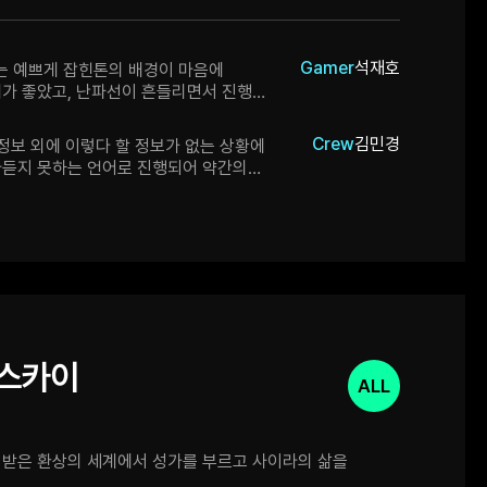
Gamer
석재호
 예쁘게 잡힌톤의 배경이 마음에
가 좋았고, 난파선이 흔들리면서 진행
는게 신선하게 느껴졌어요. 초반 이동
 조금 짧아져도 좋을 것 같다는 생각이
Crew
김민경
 정보 외에 이렇다 할 정보가 없는 상황에
니다
아듣지 못하는 언어로 진행되어 약간의
선 안을 돌아다니면서 반짝이는 무언가를 찾고
 구하면 되는 것 같은데 배가 생각한 것보다
를 디딤돌 삼아 닿지 않는 범위로 이동하거나
동을 이용해 걸어서는 도저히 갈 수 없는
 등 지형지물을 이용해 곳곳을 돌아다니며
니다. 다만 파손으로 인해
어디가 어딘지 파악하기가 쉽지 않고 왼쪽
속도도 그렇지 않을 때와 크게 다르지 않아서 뛸
높여주셨으면 좋겠습니다. 아예 shift키를
 스카이
 달리기 기능을 넣어주셔도 좋겠네요. 게임이
ALL
야 지도가 지급되는데 그전까지는 길을 완전히
못되었다는 걸 깨닫기가 쉽지 않습니다. 잘못된
 방향이 아니라고 경고 정도만 띄워주셔도
 받은 환상의 세계에서 성가를 부르고 사이라의 삶을
거라고 생각합니다.