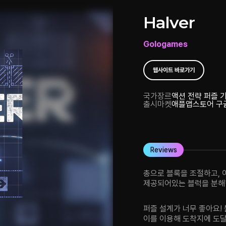
Halver
Gologames
웹사이트 바로가기
국가
장르
액션 전략 퍼즐 
출시마켓
애플앱스토어 구
Reviews
총으로 블록을 조절하고, 
제공되어있는 블럭을 분해
유저가 움직일 수 있는 다
퍼즐 설계가 너무 좋아요! 블록을 총알로 맞추면 블록이 반으로 나뉘고
이를 이용해 도착지에 도달