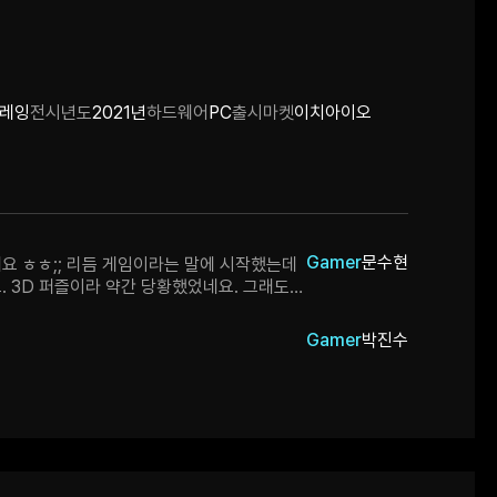
플레잉
전시년도
2021년
하드웨어
PC
출시마켓
이치아이오
Gamer
문수현
요 ㅎㅎ;; 리듬 게임이라는 말에 시작했는데
. 3D 퍼즐이라 약간 당황했었네요. 그래도
는 문화권이 담긴 것 같아 재미있게
다~
Gamer
박진수