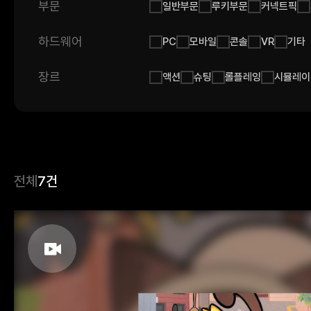
부문
일반부문
루키부문
커넥트픽
하드웨어
PC
모바일
콘솔
VR
기타
장르
액션
슈팅
롤플레잉
시뮬레이
전체
7건