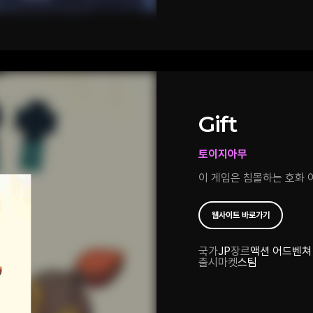
나뉘는 방향이 달라지고, 
기믹이 발현됩니다! 데모 빌드에선 초반의 간단하고 명료한 8개의
퍼즐만 플레이 할 수 있는
독특해서 좋았습니다. 시각 디자인도 블루프린트를 컨셉으로 해
화살표나 점선을 그려놓는 
직선과 곡선으로 이런저런
것도 재밌었
Gift
토이지아무
이 게임은 침몰하는 호화 
웹사이트 바로가기
국가
JP
장르
액션 어드벤쳐
출시마켓
스팀