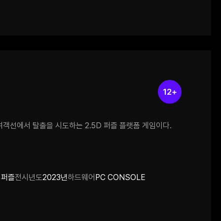
이 반으로 나누는 행동을 통해 각 블럭의
데, 컨셉과 각 스테이지 당 아이디어가
등 은근한 힌트를 제공한 점도 좋았고,
 그림을 그려놓아 스테이지 컨셉을 강화했던
어요! 퍼즐 게임을 좋아하시는 분들께 추천드립니다!
12+
여객선에서 탈출을 시도하는 2.5D 퍼즐 플랫폼 게임이다.
 퍼즐
전시년도
2023년
하드웨어
PC CONSOLE