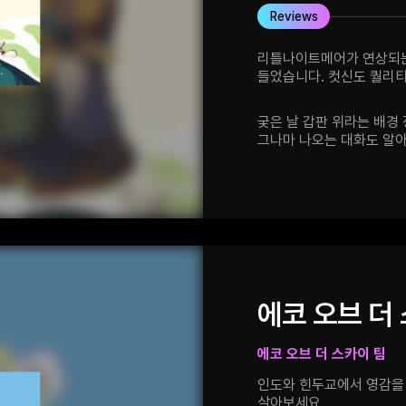
Reviews
리틀나이트메어가 연상되는
들었습니다. 컷신도 퀄리티
중간중간에 바닥이 돌아가
메카닉을 연습시키는 구간이
궂은 날 갑판 위라는 배경
들었습니다. 재밌게 했습
그나마 나오는 대화도 알
답답함이 있습니다. 난파
어쩔 줄 모르는 생존자들을
훨씬 크네요. 커다란 상자
곳곳에 늘어진 쇠사슬의 반
지점에 순식간에 도착하는
숨어있는 대상을 찾아내는 재미가 있습
아수라장이 된 상황 탓에 
shift키를 눌렀을 때의 
때의 이동 속도를 조금 더 
에코 오브 더
누름 상태로 고정하는 자동
어느 정도 진행되고 나서
에코 오브 더 스카이 팀
잘못 들어도 그 루트가 잘
경로로 가고 있을 때는 그
인도와 힌두교에서 영감을
플레이가 훨씬 원활해질 
살아보세요.