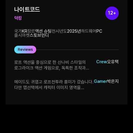
나이트코드
12+
덕킹
국가
KR
장르
액션 슈팅
전시년도
2025년
하드웨어
PC
출시마켓
스토브인디
Reviews
Crew
오유택
로프 액션을 중심으로 한 산나비 스타일의
로그라이크 액션 게임으로, 독특한 조작과
콘셉트가 매력적입니다. 다만 튜토리얼 중
발생한 버그로 인해 추가 플레이가 불가능했던
Gamer
박은지
메이드도 귀엽고 로프전투라 흥미가 갔습니다.
점은 아쉬웠습니다. 현장에서 이어서 플레이해
다만 맵선택에서 캐릭터 이미지 영역을
보겠습니다.
드래그하여 전투로 보내는 방식을 빠르게
인지하기가 어려워서 한참동안 다음 전투를
이어하지 못했습니다. 빌드창에서 ESC 키를
누르면 창이닫히면 좋을것 같습니다. 종료시에
'네'를 클릭해도 종료가 되지 않았습니다.
즐겁게 플레이 했습니다.