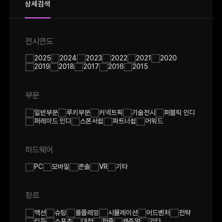
상세검색
전시연도
2025
2024
2023
2022
2021
2020
2019
2018
2017
2016
2015
부문
일반부문
루키부문
커넥트픽
기술전시
퍼블릭 인디
퍼레이드 인디
스폰서쉽
파트너쉽
어워드
하드웨어
PC
모바일
콘솔
VR
기타
장르
액션
슈팅
롤플레잉
시뮬레이션
어드벤처
전략
리듬
스포츠
대전
퍼즐
캐쥬얼
기타