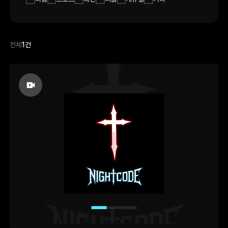
전체
1건