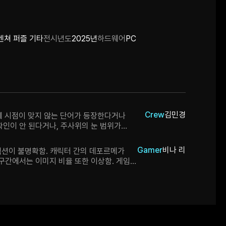
벤쳐 퍼즐 기타
전시년도
2025년
하드웨어
PC
Crew
김민경
상에 시점이 맞지 않는 단어가 등장한다거나
확인이 안 된다거나, 주사위의 눈 범위가
있지만 이미 다 확인하고 보완준비 중이신 것
 소재나 작품자체의 볼륨에 대해서도 여러모로
Gamer
비나 리
렉션이 불명확함. 캐릭터 간의 데포르메가
요. 앞으로 어떤 모습으로 완성되어갈지
 구간에서는 이미지 비율 또한 이상함. 게임
니다.
 투입하여 작화 통일성을 높이는 것이
 던지기 이펙트가 클리어 했으면 좋겠음.
소를 클릭했을 때 뒤로 가기를 제공해주었으면
사회에 미치는 영향을 구체적으로 수치화
 수 있을 듯. (지금은 질적 반응만 나타나고
활용이 좀 아쉽습니다. 둘이면 각자 다른