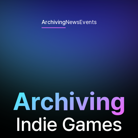
Archiving
News
Events
Archiving
Indie Games