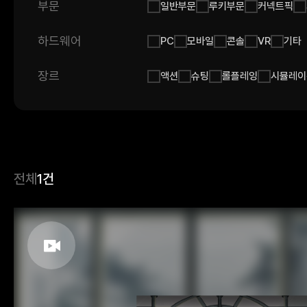
부문
일반부문
루키부문
커넥트픽
하드웨어
PC
모바일
콘솔
VR
기타
장르
액션
슈팅
롤플레잉
시뮬레이
전체
1건