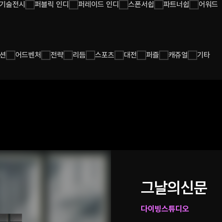
기술전시
퍼블릭 인디
퍼레이드 인디
스폰서쉽
파트너쉽
어워드
션
어드벤처
전략
리듬
스포츠
대전
퍼즐
캐쥬얼
기타
그날의신문
다이빙스튜디오