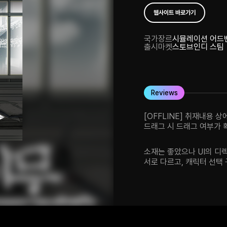
웹사이트 바로가기
국가
장르
시뮬레이션 어드
출시마켓
스토브인디 스팀
Reviews
[OFFLINE] 취재내용 
드래그 시 드래그 여부가 
모호하다거나 하는 부분이 
같았습니다. 다루어야하는
소재는 좋았으나 UI의 디
고려해보고 계신 것 같았구
서로 다르고, 캐릭터 선택
지켜보고싶어지는 작품입
스토리 특성상 그림 작가를
몰입에 좋을 것임. 주사위
(지금 너무 정신없음) 장
함. 기사를 내보냈을 때 
해주면 게임성이 더 높아질
있는 거 같아요.) 캐릭터 