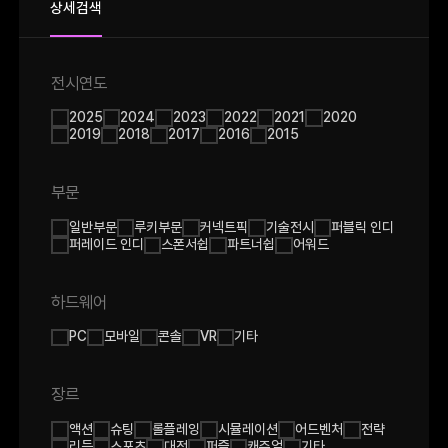
상세검색
전시연도
2025
2024
2023
2022
2021
2020
2019
2018
2017
2016
2015
부문
일반부문
루키부문
커넥트픽
기술전시
퍼블릭 인디
퍼레이드 인디
스폰서쉽
파트너쉽
어워드
하드웨어
PC
모바일
콘솔
VR
기타
장르
액션
슈팅
롤플레잉
시뮬레이션
어드벤처
전략
리듬
스포츠
대전
퍼즐
캐쥬얼
기타