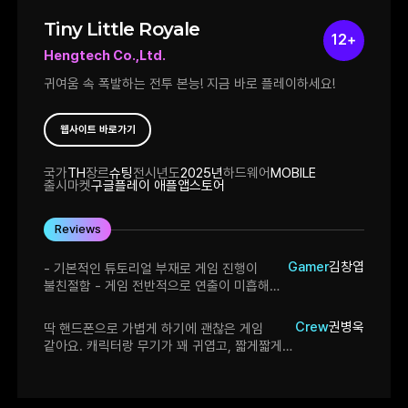
Tiny Little Royale
12+
Hengtech Co.,Ltd.
귀여움 속 폭발하는 전투 본능! 지금 바로 플레이하세요!
웹사이트 바로가기
국가
TH
장르
슈팅
전시년도
2025년
하드웨어
MOBILE
출시마켓
구글플레이 애플앱스토어
Reviews
Gamer
김창엽
- 기본적인 튜토리얼 부재로 게임 진행이
불친절함 - 게임 전반적으로 연출이 미흡해
프로토타입 같은 느낌을 줌 - 현질 유도가
예상되어 불쾌감을 주며, 흥미를 느낄 만한
Crew
권병욱
딱 핸드폰으로 가볍게 하기에 괜찮은 게임
요소가 부족함 - 밸런싱이 맞지 않아 스펙
같아요. 캐릭터랑 무기가 꽤 귀엽고, 짧게짧게
차이로 쉽게 죽고, 가챠 연출은 스킵 불가해
하기엔 부담 없고, 그냥 가볍게 시간 보내기엔
불편함이 큼
괜찮다는 느낌? 개인적으로는 완성되면 친구랑
같이 하면 재밌을 것 같아요.