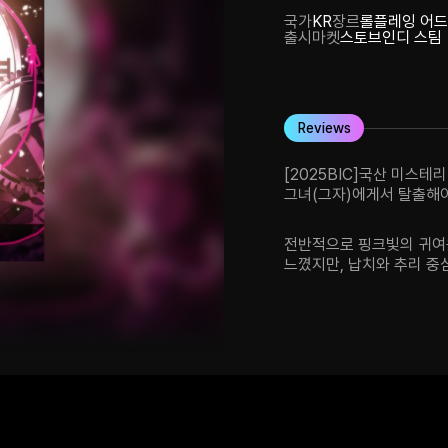
국가
KR
장르
롤플레잉 어드
출시마켓
스토브인디 스팀
Reviews
[2025BIC]국산 미스테
그녀(그자)에게서 탈출해야 
방안에 있는 단서를 바탕
탈출하면 죽어...)해서 
전반적으로 핑크빛의 귀여
수 있도록" 탈출해야함. 가
느꼈지만, 납치와 추리 중
미행 파트는 다소 번거롭고
만큼, 엔딩 수집 방이나 히