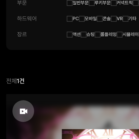
부문
일반부문
루키부문
커넥트픽
하드웨어
PC
모바일
콘솔
VR
기타
장르
액션
슈팅
롤플레잉
시뮬레이
전체
1건