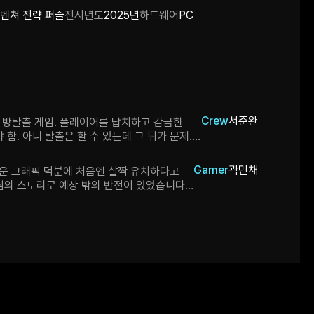
벤쳐 전략 퍼즐
전시년도
2025년
하드웨어
PC
Crew
서준완
리 방탈출 게임. 플레이어를 납치하고 감금한
함. 아니 탈출은 할 수 있는데 그 뒤가 문제.
으로 납치범의 상태를 추측하고 미행(그냥
얻은 정보들을 이용해서 방에서 "앞으로도 안전할
Gamer
곽민채
운 그래픽 덕분에 처음엔 살짝 유치하다고
격은 무료. 언젠가 Steam도 등록할거라고 함.
심의 스토리로 예상 밖의 반전이 있었습니다.
 난이도가 느껴졌어요. 멀티엔딩 구조인
든 엔딩이 있다면 더 즐거울 것 같습니다~!