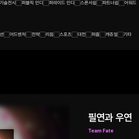
기술전시
퍼블릭 인디
퍼레이드 인디
스폰서쉽
파트너쉽
어워드
션
어드벤처
전략
리듬
스포츠
대전
퍼즐
캐쥬얼
기타
필연과 우연
Team Fate