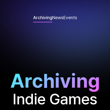
Archiving
News
Events
Archiving
Indie Games