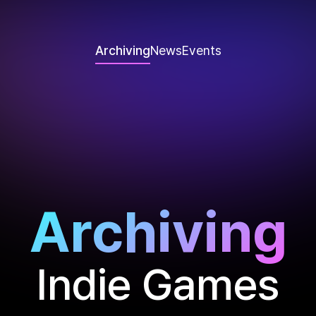
Archiving
News
Events
Archiving
Indie Games