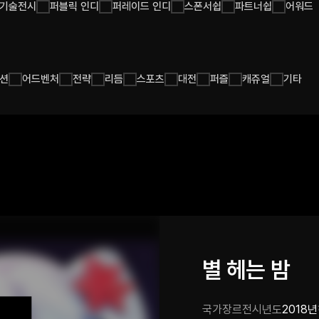
기술전시
퍼블릭 인디
퍼레이드 인디
스폰서쉽
파트너쉽
어워드
션
어드벤처
전략
리듬
스포츠
대전
퍼즐
캐쥬얼
기타
별 헤는 밤
국가
장르
전시년도
2018년