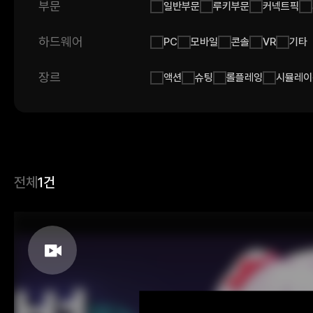
부문
일반부문
루키부문
커넥트픽
하드웨어
PC
모바일
콘솔
VR
기타
장르
액션
슈팅
롤플레잉
시뮬레이
전체
1건