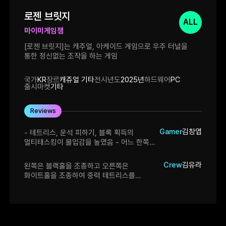
로젠 브릿지
ALL
마이미게임잼
[로젠 브릿지]는 캐주얼, 아케이드 게임으로 우주 터널을
통한 정신없는 조작을 하는 게임
국가
KR
장르
캐쥬얼 기타
전시년도
2025년
하드웨어
PC
출시마켓
기타
Reviews
Gamer
김창엽
- 테트리스, 운석 피하기, 블록 획득의
멀티태스킹이 몰입감을 높였음 - 어느 한쪽에
소홀하면 바로 게임오버가 되어 긴장감을
유지했음 - 테트리스에서 블록이 대량
Crew
김유라
왼쪽은 블랙홀을 조종하고 오른쪽은
전송되면 조작 이해가 어려웠음
화이트홀을 조종하여 중력 테트리스를
플레이하는 게임입니다. 중력 테트리스에 양손
플레이라 얼핏 보면 어려울 것 같지만 생각보다
쉬웠습니다. 블랙홀로 얼음 운석을 빨아들이면
화이트홀의 블럭들을 싹 없애버리고 중력
테트리스도 딱딱 맞출 필요도 없이 대충 가로로