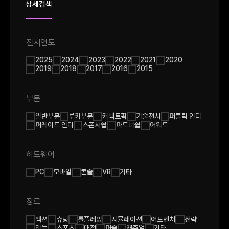
상세검색
전시연도
2025
2024
2023
2022
2021
2020
2019
2018
2017
2016
2015
부문
일반부문
루키부문
커넥트픽
기술전시
퍼블릭 인디
퍼레이드 인디
스폰서쉽
파트너쉽
어워드
하드웨어
PC
모바일
콘솔
VR
기타
장르
액션
슈팅
롤플레잉
시뮬레이션
어드벤처
전략
리듬
스포츠
대전
퍼즐
캐쥬얼
기타